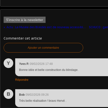
S'inscrire à la newsletter
Actu : Le Musée des Blindés est de nouveau accessible au public
Commenter cet article
Ajouter un commentaire
Y
Yves P.
09/02/2026 17:48
Bonne idée et belle construction du blindage.
Répondre
B
Bob
09/02/2026 09:26
Très belle réalisation ! bravo Hervé .