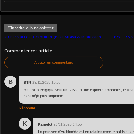
S'inscrire à la newsletter
Char Matilda II "captured" (Base Altaya & impression 3D - 1/43 - par Hervé C.) ​
Commenter cet article
Ajouter un commentaire
B
BTR
23/11/2025 10:07
Mais si la Belgique veut un "VBAE d’une capacité amphibie", le VBL
n'est déjà plus amphibie...
Répondre
K
Kamelot
23/11/2025 14:55
La poussée d'Archimède est en relation avec le poids et le