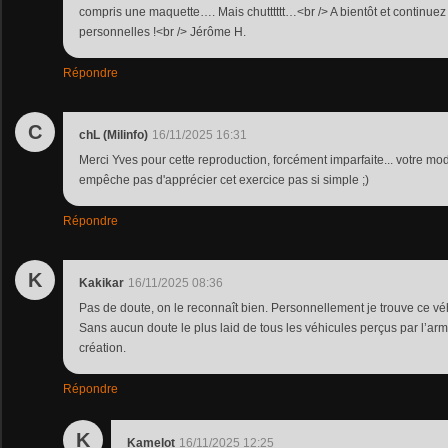
compris une maquette…. Mais chutttttt…<br /> A bientôt et continuez
personnelles !<br /> Jérôme H.
Répondre
C
chL (Milinfo)
16/11/2025 16:31
Merci Yves pour cette reproduction, forcément imparfaite... votre mo
empêche pas d'apprécier cet exercice pas si simple ;)
Répondre
K
Kakikar
16/11/2025 08:36
Pas de doute, on le reconnaît bien. Personnellement je trouve ce véh
Sans aucun doute le plus laid de tous les véhicules perçus par l’ar
création.
Répondre
K
Kamelot
16/11/2025 12:25