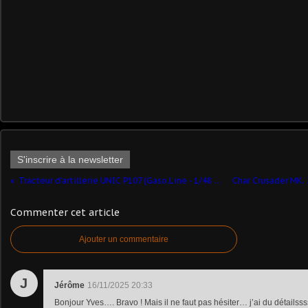
S'inscrire à la newsletter
Tracteur d'artillerie UNIC P107 (Gaso.Line - 1/48 par Marc H.) ​
Commenter cet article
Ajouter un commentaire
J
Jérôme
16/11/2025 20:33
Bonjour Yves…. Bravo ! Mais il ne faut pas hésiter… j’ai du détailsss