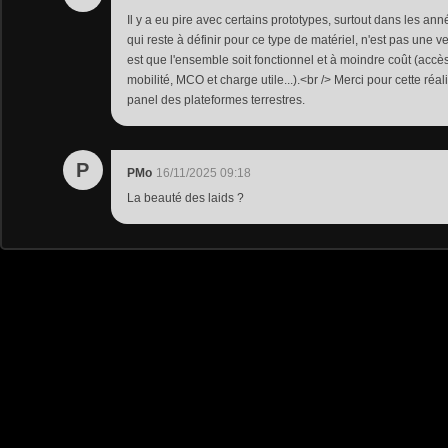
Il y a eu pire avec certains prototypes, surtout dans les an
qui reste à définir pour ce type de matériel, n'est pas une v
est que l'ensemble soit fonctionnel et à moindre coût (acc
mobilité, MCO et charge utile...).<br /> Merci pour cette réal
panel des plateformes terrestres.
P
PMo
16/11/2025 09:18
La beauté des laids ?