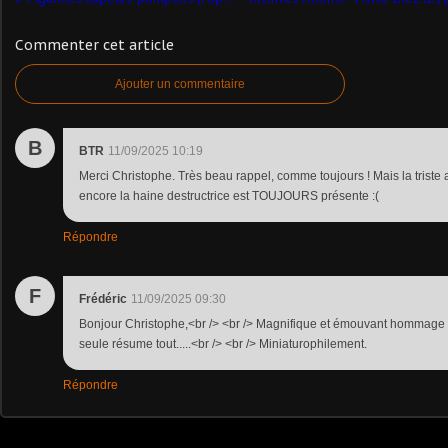
Commenter cet article
Ajouter un commentaire
B
BTR
11/09/2025 10:19
Merci Christophe. Très beau rappel, comme toujours ! Mais la triste 
encore la haine destructrice est TOUJOURS présente :(
Répondre
F
Frédéric
11/09/2025 09:30
Bonjour Christophe,<br /> <br /> Magnifique et émouvant hommage o
seule résume tout.....<br /> <br /> Miniaturophilement.
Répondre