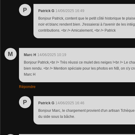
P
Patrick G
14/06/2025 16:49
Bonjour Patrick, content que le petit côté historique te plais
noir et blanc rendent bien. J'essaierai à l'avenir de les in
contributions. <br /> Amicalement, <br /> Patrick
M
Marc H
14/06/2025 10:19
Bonjour Patrick,<br /> Très réussi ce mulet des neiges !<br /> Le cha
bien rendu. <br /> Mention spéciale pour les photos en NB, on s'y croi
Marc H
Répondre
P
Patrick G
14/06/2025 16:46
Bonjour Marc, le chargement provient d'un artisan Tchèque e
du side sous la bâche.