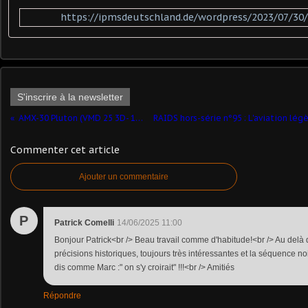
https://ipmsdeutschland.de/wordpress/2023/07/30/
S'inscrire à la newsletter
AMX-30 Pluton (VMD 25 3D- 1/72 - par ChL) ​
Commenter cet article
Ajouter un commentaire
P
Patrick Comelli
14/06/2025 11:00
Bonjour Patrick<br /> Beau travail comme d'habitude!<br /> Au delà d
précisions historiques, toujours très intéressantes et la séquence noi
dis comme Marc :" on s'y croirait" !!!<br /> Amitiés
Répondre