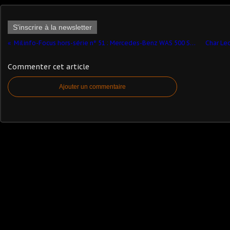
S'inscrire à la newsletter
Milinfo-Focus hors-série n° 51 : Mercedes-Benz WAS 500 SMUR de Marseille (Alerte - 1/43) ​
Commenter cet article
Ajouter un commentaire