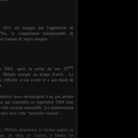
e 2011 est marqué par l'apparition de
oPlus, le complément indispensable de
et traitant de sujets uniques.
ème
n 2004, après la sortie de son 25
 Milinfo marque un temps d'arrêt... Le
e réfléchir à son avenir et à son mode de
on.
infistes nous encouragent à ne pas arrêter
ure qui reprendra en septembre 2004 sous
velle version mensuelle. La numérotation
 zéro avec cette "nouvelle version"...
, Milinfo abandonne le format papier, se
orme en blog et s'ouvre à toutes les