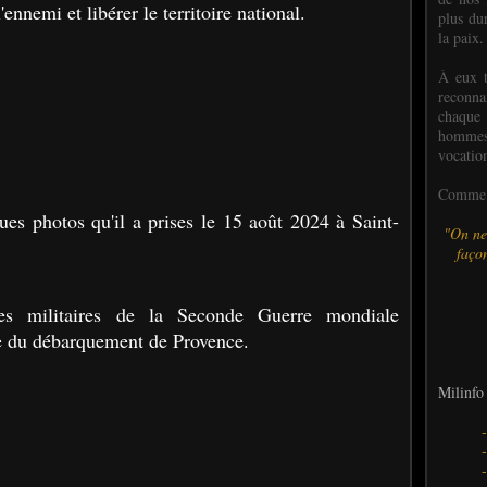
nnemi et libérer le territoire national.
plus dur
la paix.
À eux t
reconn
chaque
hommes,
vocatio
Comme l
es photos qu'il a prises le 15 août 2024 à Saint-
"On ne
façon
es militaires de la Seconde Guerre mondiale
e du débarquement de Provence.
Milinfo 