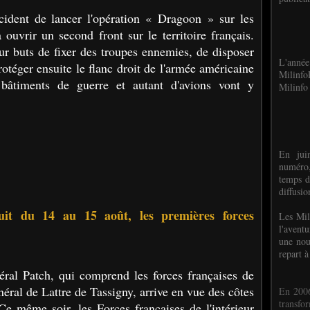
cident de lancer l'opération « Dragoon » sur les
 ouvrir un second front sur le territoire français.
r buts de fixer des troupes ennemies, de disposer
L'anné
otéger ensuite le flanc droit de l'armée américaine
Milinf
âtiments de guerre et autant d'avions vont y
Milinfo 
En jui
numéro,
temps d
diffusi
uit du 14 au 15 août, les premières forces
Les Mil
l'avent
une nou
repart à
ral Patch, qui comprend les forces françaises de
ral de Lattre de Tassigny, arrive en vue des côtes
En 2006
transf
Ce même soir, les Forces françaises de l'intérieur