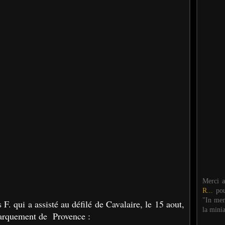
Merci 
R...
po
"In mem
 F. qui a assisté au défilé de Cavalaire, le 15 aout,
la mini
arquement de Provence :