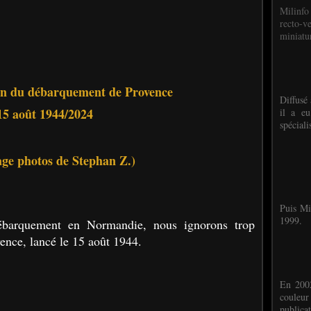
Milinfo
recto-v
miniatur
 du débarquement de Provence
Diffusé 
15 août 1944/2024
il a eu
spéciali
ge photos de Stephan Z.)
Puis Mi
1999.
ébarquement en Normandie, nous ignorons trop
ence, lancé le 15 août 1944.
En 2002
couleu
publicat