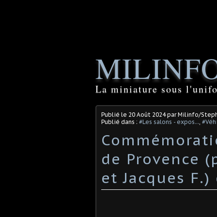
MILINF
La miniature sous l'unif
Publié le
20 Août 2024
par Milinfo/Steph
Publié dans :
#Les salons - expos...
,
#Véh
Commémorati
de Provence (
et Jacques F.)