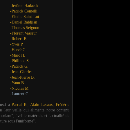
-Jérôme Hadacek
-Patrick Comelli
-Elodie Saint-Lot
-Daniel Baldjian
-Thomas Seignon
-Florent Vasseur
-Robert B.
-Yves P.
-Hervé C.
-Marc H.
-Philippe S.
-Patrick G.
-Jean-Charles
-Jean-Pierre B.
-Yann B.
-Nicolas M.
-Laurent C.
aussi à
Pascal B., Alain Lesaux, Frédéric
ur leur veille qui alimente notre contenu
oriam", "veille matériels et "actualité de
ature sous l'uniforme".