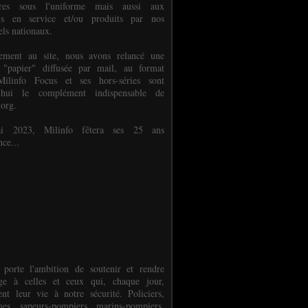
ures sous l'uniforme mais aussi aux
els en service et/ou produits par nos
els nationaux.
èlement au site, nous avons relancé une
 "papier" diffusée par mail, au format
ilinfo Focus et ses hors-séries sont
d'hui le complément indispensable de
.org.
 2023, Milinfo fêtera ses 25 ans
nce...
 porte l'ambition de soutenir et rendre
e à celles et ceux qui, chaque jour,
ent leur vie à notre sécurité. Policiers,
es, sapeurs-pompiers, marins-pompiers,