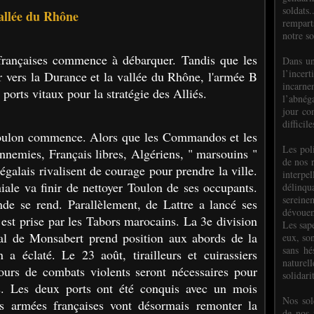
soldats.
vallée du Rhône
rempart
notre so
 françaises commence à débarquer. Tandis que les
Dans un
l’incer
r vers la Durance et la vallée du Rhône, l'armée B
incar
ports vitaux pour la stratégie des Alliés.
l’abnéga
jour co
difficil
Toulon commence. Alors que les Commandos et les
Les poli
nnemies, Français libres, Algériens, " marsouins "
de nos 
négalais rivalisent de courage pour prendre la ville.
interpe
niale va finir de nettoyer Toulon de ses occupants.
délinq
sereine
de se rend. Parallèlement, de Lattre a lancé ses
dévoue
est prise par les Tabors marocains. La 3e division
Les sap
ral de Monsabert prend position aux abords de la
eux, so
sans hé
n a éclaté. Le 23 août, tirailleurs et cuirassiers
naturell
 jours de combats violents seront nécessaires pour
solidari
es. Les deux ports ont été conquis avec un mois
Nos sol
es armées françaises vont désormais remonter la
de nos f