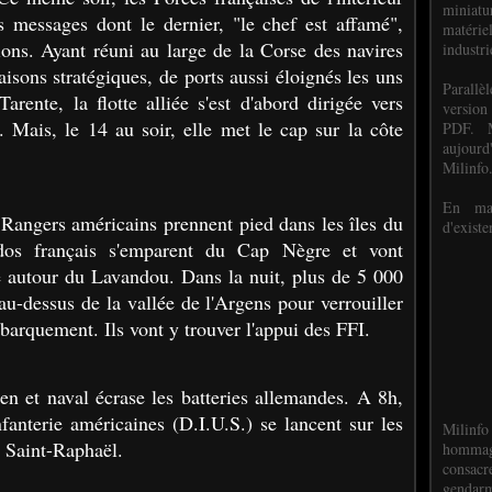
miniat
s messages dont le dernier, "le chef est affamé",
matéri
ions. Ayant réuni au large de la Corse des navires
industri
isons stratégiques, de ports aussi éloignés les uns
P
arall
rente, la flotte alliée s'est d'abord dirigée vers
version
. Mais, le 14 au soir, elle met le cap sur la côte
PDF. M
aujour
Milinfo
En mai
 Rangers américains prennent pied dans les îles du
d'existe
os français s'emparent du Cap Nègre et vont
le autour du Lavandou. Dans la nuit, plus de 5 000
 au-dessus de la vallée de l'Argens pour verrouiller
barquement. Ils vont y trouver l'appui des FFI.
n et naval écrase les batteries allemandes. A 8h,
nfanterie américaines (D.I.U.S.) se lancent sur les
Milinfo
t Saint-Raphaël.
hommag
consacr
gendarm