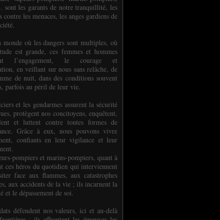
.. sont les garants de notre tranquillité, les
s contre les menaces, les anges gardiens de
ciété.
 monde où les dangers sont multiples, où
titude est grande, ces femmes et hommes
nent l’engagement, le courage et
tion, en veillant sur nous sans relâche, de
mme de nuit, dans des conditions souvent
es, parfois au péril de leur vie.
ciers et les gendarmes assurent la sécurité
rues, protègent nos concitoyens, enquêtent,
llent et luttent contre toutes formes de
uance. Grâce à eux, nous pouvons vivre
ment, confiants en leur vigilance et leur
ment.
eurs-pompiers et marins-pompiers, quant à
nt ces héros du quotidien qui interviennent
siter face aux flammes, aux catastrophes
es, aux accidents de la vie ; ils incarnent la
té et le dépassement de soi.
dats défendent nos valeurs, ici et au-delà
rontières ; ils affrontent les épreuves les