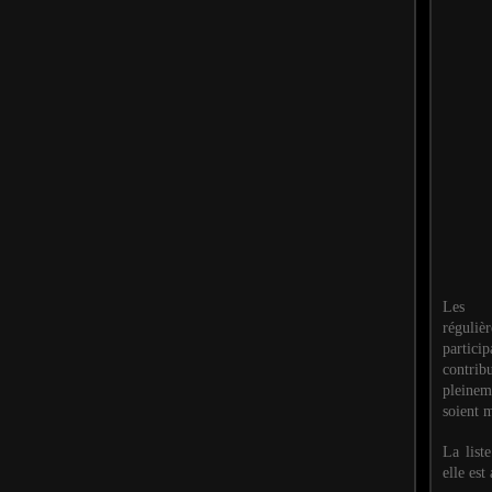
Les M
réguli
partic
contri
pleinem
soient m
La list
elle est