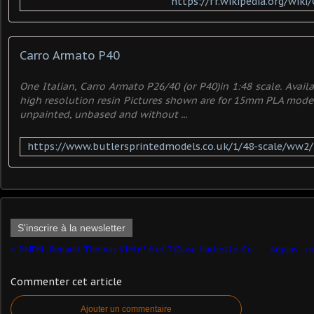
https://fr.wikipedia.org/wik
Carro Armato P40
One Italian, Carro Armato P26/40 (or P40)in 1:48 scale. Avail
high resolution resin Pictures shown are for 15mm PLA mode
unpainted, unbased and without ...
S'inscrire à la newsletter
BMPM : Renault Thomas VIM n° 6 et 7 (Base Hachette-Collections - 1/43 - par Daniel Baldjian) ​
Commenter cet article
Ajouter un commentaire