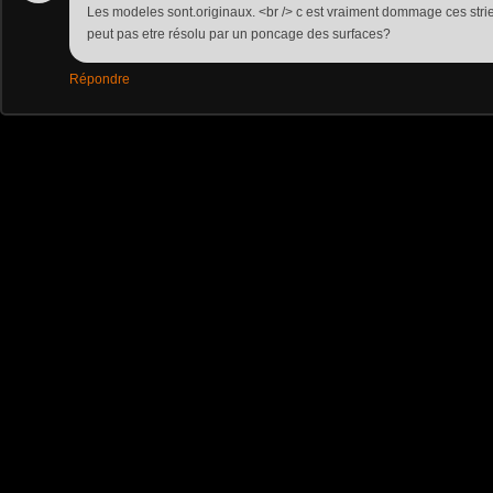
Les modeles sont.originaux. <br /> c est vraiment dommage ces stri
peut pas etre résolu par un poncage des surfaces?
Répondre