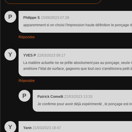
P
Philippe S
15/06/2023 07:28
apparemment si on choisi l'impression haute définition le ponçage d
Répondre
Y
YVES P
22/03/2023 09:17
La matière actuelle ne se prête absolument pas au ponçage, seule la
améliore l''état de surface, gageons que tout ceci s'améliorera petit à 
Répondre
P
Patrick Comelli
22/03/2023 13:33
Je confirme pour avoir déjà expérimenté , le ponçage est in
Y
Yann
21/03/2023 18:47