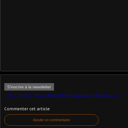
S'inscrire à la newsletter
25 ans Milinfo : ​ Mack B 95 de 1956 fire department (Matchbox - 1/50 - par Frédéric R..) ​
Commenter cet article
Ajouter un commentaire