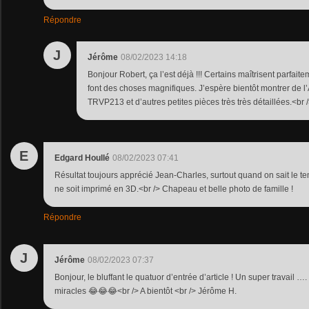
Répondre
J
Jérôme
08/02/2023 14:18
Bonjour Robert, ça l’est déjà !!! Certains maîtrisent parfait
font des choses magnifiques. J’espère bientôt montrer de 
TRVP213 et d’autres petites pièces très très détaillées.<br 
E
Edgard Houllé
08/02/2023 07:41
Résultat toujours apprécié Jean-Charles, surtout quand on sait le 
ne soit imprimé en 3D.<br /> Chapeau et belle photo de famille !
Répondre
J
Jérôme
08/02/2023 07:37
Bonjour, le bluffant le quatuor d’entrée d’article ! Un super travail 
miracles 😂😂😂<br /> A bientôt <br /> Jérôme H.