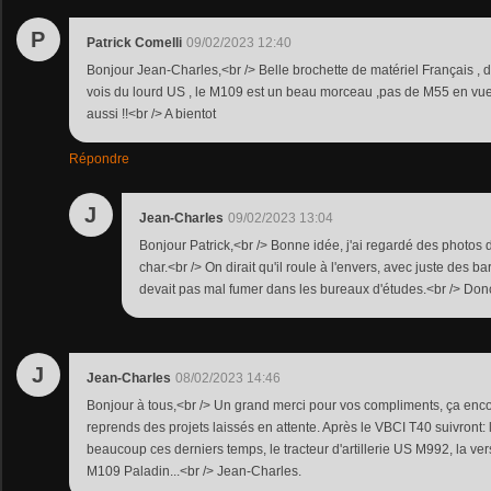
P
Patrick Comelli
09/02/2023 12:40
Bonjour Jean-Charles,<br /> Belle brochette de matériel Français , da
vois du lourd US , le M109 est un beau morceau ,pas de M55 en vu
aussi !!<br /> A bientot
Répondre
J
Jean-Charles
09/02/2023 13:04
Bonjour Patrick,<br /> Bonne idée, j'ai regardé des photos 
char.<br /> On dirait qu'il roule à l'envers, avec juste des ba
devait pas mal fumer dans les bureaux d'études.<br /> Donc 
J
Jean-Charles
08/02/2023 14:46
Bonjour à tous,<br /> Un grand merci pour vos compliments, ça en
reprends des projets laissés en attente. Après le VBCI T40 suivront:
beaucoup ces derniers temps, le tracteur d'artillerie US M992, la ve
M109 Paladin...<br /> Jean-Charles.