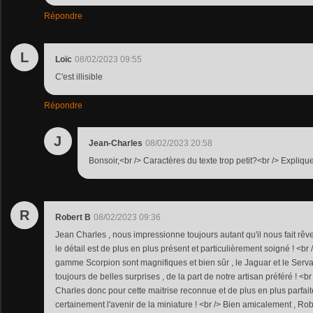
Répondre
L
Loïc
08/02/2023 09:55
C'est illisible
Répondre
J
Jean-Charles
08/02/2023 20:58
Bonsoir,<br /> Caractères du texte trop petit?<br /> Expliqu
R
Robert B
08/02/2023 09:36
Jean Charles , nous impressionne toujours autant qu'il nous fait rê
le détail est de plus en plus présent et particulièrement soigné ! <br
gamme Scorpion sont magnifiques et bien sûr , le Jaguar et le Serval
toujours de belles surprises , de la part de notre artisan préféré ! <
Charles donc pour cette maitrise reconnue et de plus en plus parfait
certainement l'avenir de la miniature ! <br /> Bien amicalement , Robe