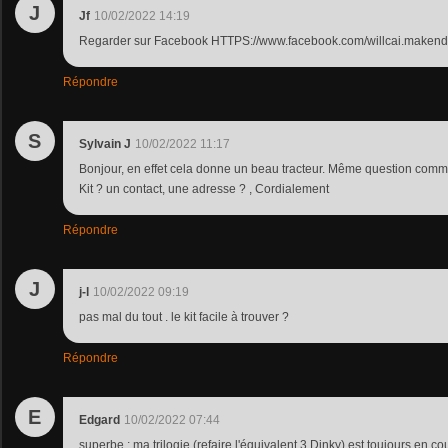
J
Jf
10/02/2022 14:19
Regarder sur Facebook HTTPS://www.facebook.com/willcai.makend
Répondre
S
Sylvain J
10/02/2022 11:17
Bonjour, en effet cela donne un beau tracteur. Même question comm
Kit ? un contact, une adresse ? , Cordialement
Répondre
J
j-l
10/02/2022 09:19
pas mal du tout . le kit facile à trouver ?
Répondre
E
Edgard
10/02/2022 07:44
superbe ; ma trilogie (refaire l'équivalent 3 Dinky) est toujours en cou