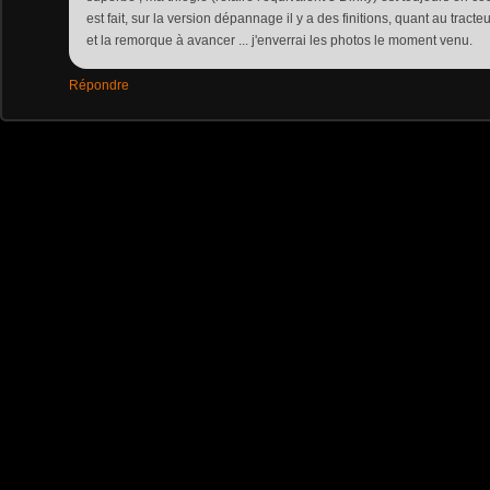
est fait, sur la version dépannage il y a des finitions, quant au tract
et la remorque à avancer ... j'enverrai les photos le moment venu.
Répondre