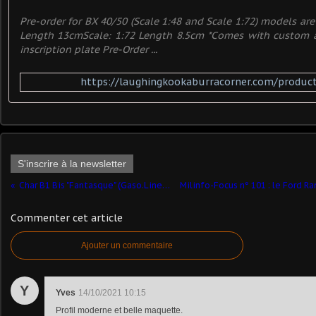
Pre-order for BX 40/50 (Scale 1:48 and Scale 1:72) models ar
Length 13cmScale: 1:72 Length 8.5cm *Comes with custom ac
inscription plate Pre-Order ...
https://laughingkookaburracorner.com/product
S'inscrire à la newsletter
Char B1 Bis "Fantasque" (Gaso.Line - 1/48 - par Yann B.)
Commenter cet article
Ajouter un commentaire
Y
Yves
14/10/2021 10:15
Profil moderne et belle maquette.