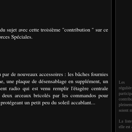
 du sujet avec cette troisième "contribution " sur ce
rces Spéciales.
ar de nouveaux accessoires : les bâches fournies
ine, une plaque de désensablage en supplément, un
Les M
ent radio qui est venu remplir l'étagère centrale
réguli
partic
o, deux arceaux bricolés par les commandos pour
contri
 protégeant un petit peu du soleil accablant...
pleinem
soient m
La list
elle est