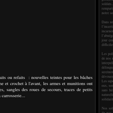
soldats.
rempart
notre so
Dans un
l’incer
incar
l’abnéga
jour co
difficil
Les poli
de nos 
interpe
délinq
sereine
dévoue
aits ou refaits : nouvelles teintes pour les bâches
Les sap
e et crochet à l'avant, l
es armes et munitions ont
eux, so
ues, sangles des roues de secours, traces de petits
sans hé
naturell
 carrosserie...
solidari
Nos sol
de nos f