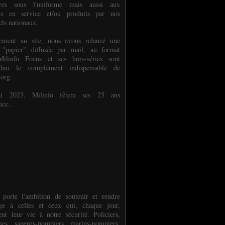
ures sous l'uniforme mais aussi aux
els en service et/ou produits par nos
els nationaux.
èlement au site, nous avons relancé une
 "papier" diffusée par mail, au format
ilinfo Focus et ses hors-séries sont
d'hui le complément indispensable de
.org.
 2023, Milinfo fêtera ses 25 ans
nce...
 porte l'ambition de soutenir et rendre
e à celles et ceux qui, chaque jour,
ent leur vie à notre sécurité. Policiers,
es, sapeurs-pompiers, marins-pompiers,