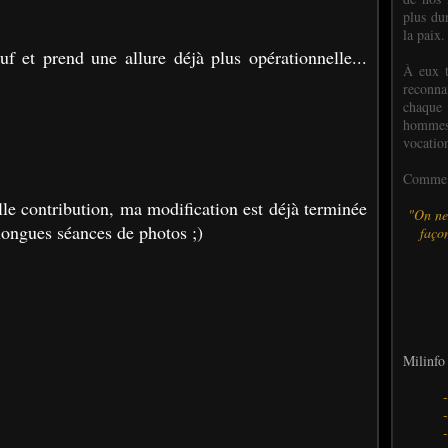
plus dur
la paix.
f et prend une allure déjà plus opérationnelle...
À eux t
reconn
chaque
hommes,
vocatio
Comme l
lle contribution, ma modification est déjà terminée
"On ne
 longues séances de photos ;)
façon
Milinfo 