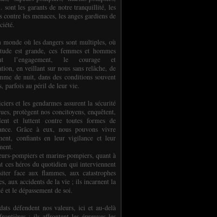
.. sont les garants de notre tranquillité, les
s contre les menaces, les anges gardiens de
ciété.
 monde où les dangers sont multiples, où
titude est grande, ces femmes et hommes
nent l’engagement, le courage et
tion, en veillant sur nous sans relâche, de
mme de nuit, dans des conditions souvent
es, parfois au péril de leur vie.
ciers et les gendarmes assurent la sécurité
rues, protègent nos concitoyens, enquêtent,
llent et luttent contre toutes formes de
uance. Grâce à eux, nous pouvons vivre
ment, confiants en leur vigilance et leur
ment.
eurs-pompiers et marins-pompiers, quant à
nt ces héros du quotidien qui interviennent
siter face aux flammes, aux catastrophes
es, aux accidents de la vie ; ils incarnent la
té et le dépassement de soi.
dats défendent nos valeurs, ici et au-delà
rontières ; ils affrontent les épreuves les