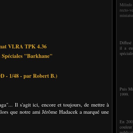
Milinfo
recto-v
miniatur
Diffusé 
mat VLRA TPK 4.36
il a eu
spéciali
s Spéciales "Barkhane"
 - 1/48 - par Robert B.)
Puis Mi
1999.
ga"... Il s'agit ici, encore et toujours, de mettre à
 alors que notre ami Jérôme Hadacek a marqué une
En 2002
couleu
publicat