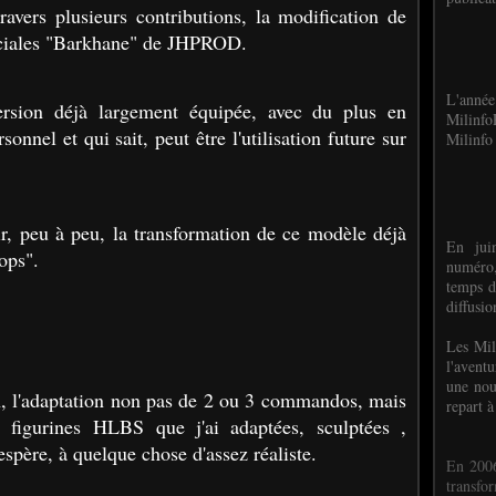
ravers plusieurs contributions, la modification de
iales "Barkhane" de JHPROD.
L'anné
rsion déjà largement équipée, avec du plus en
Milinf
sonnel et qui sait, peut être l'utilisation future sur
Milinfo 
r, peu à peu, la transformation de ce modèle déjà
En jui
ops".
numéro,
temps d
diffusi
Les Mil
l'avent
une nou
n, l'adaptation non pas de 2 ou 3 commandos, mais
repart à
e figurines HLBS que j'ai adaptées, sculptées ,
'espère, à quelque chose d'assez réaliste.
En 2006
transf