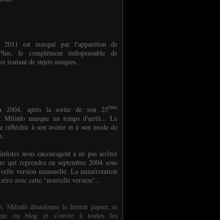
e 2011 est marqué par l'apparition de
oPlus, le complément indispensable de
et traitant de sujets uniques.
ème
n 2004, après la sortie de son 25
 Milinfo marque un temps d'arrêt... Le
e réfléchir à son avenir et à son mode de
on.
infistes nous encouragent à ne pas arrêter
ure qui reprendra en septembre 2004 sous
velle version mensuelle. La numérotation
 zéro avec cette "nouvelle version"...
, Milinfo abandonne le format papier, se
orme en blog et s'ouvre à toutes les