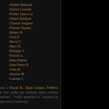
-Jérôme Hadacek
-Patrick Comelli
-Elodie Saint-Lot
-Daniel Baldjian
-Thomas Seignon
-Florent Vasseur
-Robert B.
-Yves P.
-Hervé C.
-Marc H.
-Philippe S.
-Patrick G.
-Jean-Charles
-Jean-Pierre B.
-Yann B.
-Nicolas M.
-Laurent C.
aussi à
Pascal B., Alain Lesaux, Frédéric
ur leur veille qui alimente notre contenu
oriam", "veille matériels et "actualité de
ature sous l'uniforme".