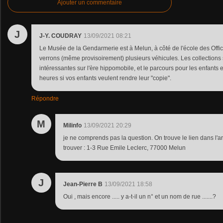
Ajouter un commentaire
J
J-Y. COUDRAY
13/09/2021 08:21
Le Musée de la Gendarmerie est à Melun, à côté de l'école des Offi
verrons (même provisoirement) plusieurs véhicules. Les collections s
intéressantes sur l'ère hippomobile, et le parcours pour les enfants e
heures si vos enfants veulent rendre leur "copie".
Répondre
M
Milinfo
13/09/2021 20:29
je ne comprends pas la question. On trouve le lien dans l'arti
trouver : 1-3 Rue Emile Leclerc, 77000 Melun
J
Jean-Pierre B
13/09/2021 18:58
Oui , mais encore ..... y a-t-il un n° et un nom de rue .......?