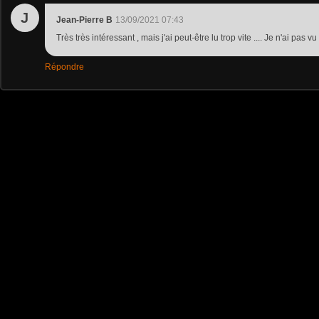
J
Jean-Pierre B
13/09/2021 07:43
Très très intéressant , mais j'ai peut-être lu trop vite .... Je n'ai pas
Répondre