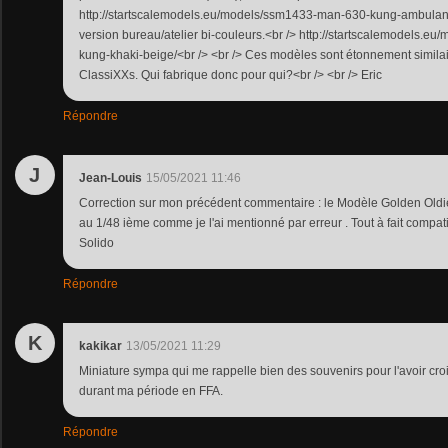
http://startscalemodels.eu/models/ssm1433-man-630-kung-ambulance
version bureau/atelier bi-couleurs.<br /> http://startscalemodels.
kung-khaki-beige/<br /> <br /> Ces modèles sont étonnement simil
ClassiXXs. Qui fabrique donc pour qui?<br /> <br /> Eric
Répondre
J
Jean-Louis
15/05/2021 11:46
Correction sur mon précédent commentaire : le Modèle Golden Oldie
au 1/48 ième comme je l'ai mentionné par erreur . Tout à fait compa
Solido
Répondre
K
kakikar
13/05/2021 11:29
Miniature sympa qui me rappelle bien des souvenirs pour l'avoir cr
durant ma période en FFA.
Répondre