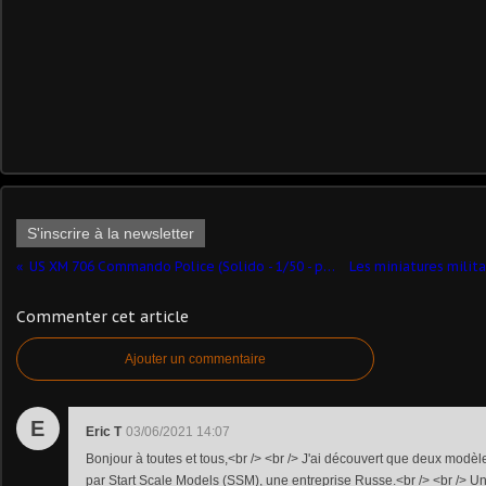
S'inscrire à la newsletter
US XM 706 Commando Police (Solido - 1/50 - par Hervé Ch.)
Commenter cet article
Ajouter un commentaire
E
Eric T
03/06/2021 14:07
Bonjour à toutes et tous,<br /> <br /> J'ai découvert que deux modè
par Start Scale Models (SSM), une entreprise Russe.<br /> <br /> 