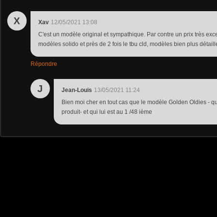
X
Xav
12/05/2021 13:08
C'est un modèle original et sympathique. Par contre un prix très exces
modèles solido et près de 2 fois le tbu cld, modèles bien plus détaill
Répondre
J
Jean-Louis
13/05/2021 11:24
Bien moi cher en tout cas que le modèle Golden Oldies - qui
produit- et qui lui est au 1 /48 ième