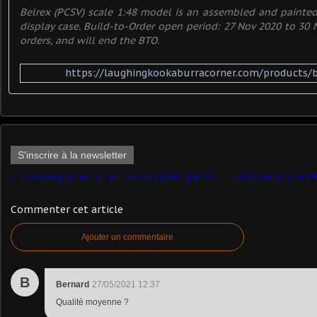
Belrex (PCSV) scale 1:48 model is an assembled and painte
display case. Build-to-Order open period: 27 Nov 2020 to 30 
orders, and will end the BTO.
https://laughingkookaburracorner.com/products/b
S'inscrire à la newsletter
​ Boire ou piloter... il faut choisir ! (1/48 - par Yves P.) ​
Commenter cet article
Ajouter un commentaire
B
Bernard
27/05/2021 12:37
Qualité moyenne ?