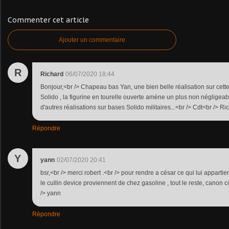
Commenter cet article
Ajouter un commentaire
R
Richard
06/07/2020 18:44
Bonjour,<br /> Chapeau bas Yan, une bien belle réalisation sur cett
Solido , la figurine en tourelle ouverte amène un plus non négligeabl
d'autres réalisations sur bases Solido militaires...<br /> Cdt<br /> Ri
Répondre
Y
yann
02/07/2020 20:41
bsr,<br /> merci robert .<br /> pour rendre a césar ce qui lui appartient
le cullin device proviennent de chez gasoline , tout le reste, cano
/> yann
Répondre