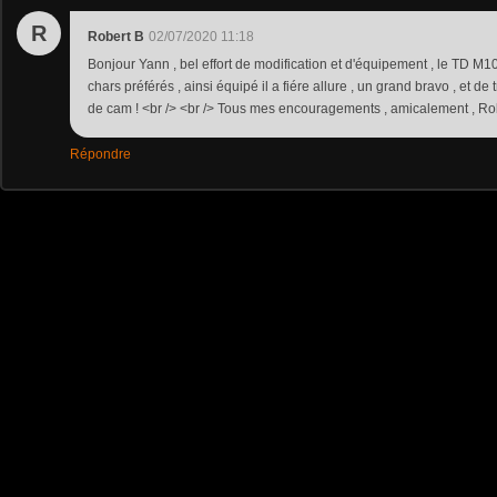
R
Robert B
02/07/2020 11:18
Bonjour Yann , bel effort de modification et d'équipement , le TD M1
chars préférés , ainsi équipé il a fiére allure , un grand bravo , et de 
de cam ! <br /> <br /> Tous mes encouragements , amicalement , Rob
Répondre