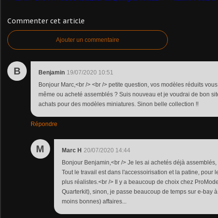
Commenter cet article
Ajouter un commentaire
B
Benjamin
19/07/2020 10:51
Bonjour Marc,<br /> <br /> petite question, vos modèles réduits vo
même ou acheté assemblés ? Suis nouveau et je voudrai de bon site
achats pour des modèles miniatures. Sinon belle collection !!
Répondre
M
Marc H
20/07/2020 14:44
Bonjour Benjamin,<br /> Je les ai achetés déjà assemblés, 
Tout le travail est dans l'accessoirisation et la patine, pour
plus réalistes.<br /> Il y a beaucoup de choix chez ProMo
Quarterkit), sinon, je passe beaucoup de temps sur e-bay à
moins bonnes) affaires...