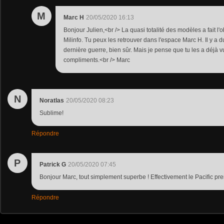
M
Marc H
20/05/2020 16:13
Bonjour Julien,<br /> La quasi totalité des modèles a fait l'
Milinfo. Tu peux les retrouver dans l'espace Marc H. Il y a d
dernière guerre, bien sûr. Mais je pense que tu les a déjà vu
compliments.<br /> Marc
N
Noratlas
20/05/2020 08:23
Sublime!
Répondre
P
Patrick G
20/05/2020 07:45
Bonjour Marc, tout simplement superbe ! Effectivement le Pacific pre
Répondre