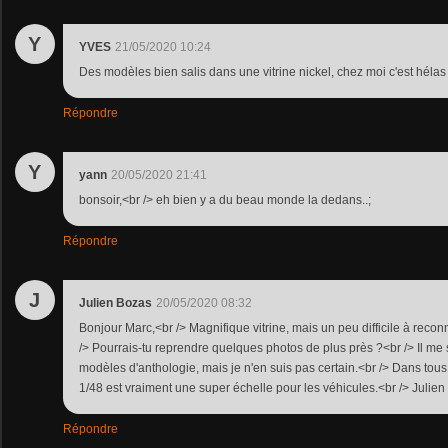
Y
YVES
21/05/2020 10:24
Des modèles bien salis dans une vitrine nickel, chez moi c'est hélas 
Répondre
Y
yann
20/05/2020 21:41
bonsoir,<br /> eh bien y a du beau monde la dedans..;
Répondre
J
Julien Bozas
20/05/2020 08:32
Bonjour Marc,<br /> Magnifique vitrine, mais un peu difficile à recon
/> Pourrais-tu reprendre quelques photos de plus près ?<br /> Il me
modèles d'anthologie, mais je n'en suis pas certain.<br /> Dans tous
1/48 est vraiment une super échelle pour les véhicules.<br /> Julien
Répondre