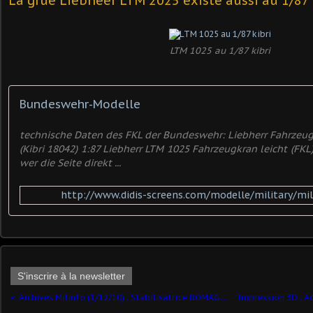
La grue Liebheer LTM 2025 existe aussi au 1/87 c
LTM 1025 au 1/87 kibri
Bundeswehr-Modelle
technische Daten des FKL der Bundeswehr: Liebherr Fahrzeugk
(Kibri 18042) 1:87 Liebherr LTM 1025 Fahrzeugkran leicht (FKL)
wer die Seite direkt ...
http://www.didis-screens.com/modelle/military/m
S'inscrire à la newsletter
Archives Milinfo (1/12/10) : Stabilisatrice BOMAG MPH 122 au 1/50 (par Yves)