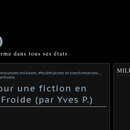
O
orme dans tous ses états
MILI
 miniatures militaires
,
#Modifications et transformations...
,
 uniforme
our une fiction en
Froide (par Yves P.)