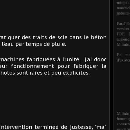
miniat
matéri
industri
P
arall
version
PDF. M
atiquer des traits de s
cie dans le béton
aujour
e l'eau par temps de pluie.
Milinfo
En mai
 machines fabriq
uées à l'unité... j'ai donc
d'existe
eur fonctionnement pour fabriquer la
hotos sont rares et peu explicites.
Milinfo
hommag
consacr
intervention terminée de justesse, "ma"
gendarm