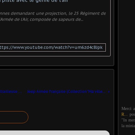
 piste avec le génie de l'air
ennes demandant une projection, le 25 Régiment de
 l'Armée de l'Air, composée de sapeurs de...
ttps://www.youtube.com/watch?v=um6zd4cBJpk
Archives Milinfo (21/01/2010) : automitrailleuse M20 (1/45 -Politoys)
Jeep Armée française (Collection "Ma ville" - Editions Atlas)
Merci 
R...
po
"In mem
la mini