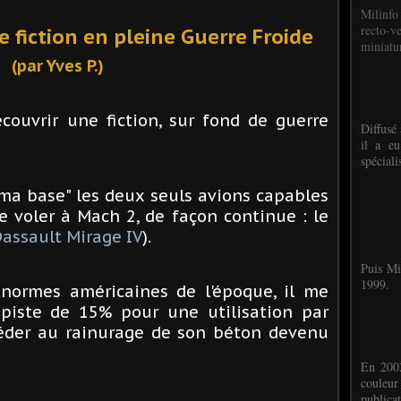
Milinfo
recto-v
e fiction en pleine Guerre Froide
miniatur
(par Yves P.)
couvrir une fiction, sur fond de guerre
Diffusé 
il a eu
spéciali
"ma base" les deux seuls avions capables
e voler à Mach 2, de façon continue : le
assault Mirage IV
).
Puis Mi
1999.
normes américaines de l'époque, il me
a piste de 15% pour une utilisation par
céder au rainurage de son béton devenu
En 2002
couleu
publicat