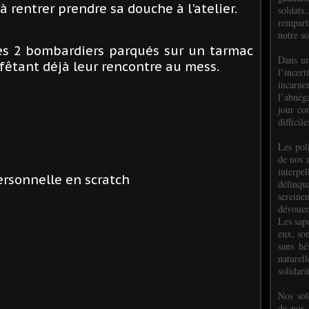
à rentrer prendre sa douche à l'atelier.
soldats.
rempart
notre so
les 2 bombardiers parqués sur un tarmac
Dans un
 fêtant déjà leur rencontre au mess.
l’incer
incar
l’abnéga
jour co
difficil
Les poli
de nos 
interpe
ersonnelle en scratch
délinq
sereine
dévoue
Les sap
eux, so
sans hé
naturell
solidari
Nos sol
de nos f