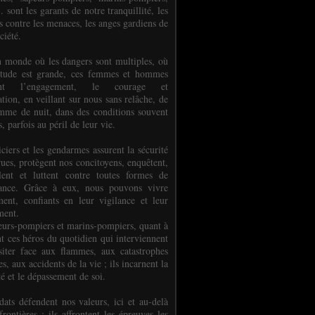
.. sont les garants de notre tranquillité, les
s contre les menaces, les anges gardiens de
ciété.
 monde où les dangers sont multiples, où
titude est grande, ces femmes et hommes
nent l’engagement, le courage et
tion, en veillant sur nous sans relâche, de
mme de nuit, dans des conditions souvent
es, parfois au péril de leur vie.
ciers et les gendarmes assurent la sécurité
rues, protègent nos concitoyens, enquêtent,
llent et luttent contre toutes formes de
uance. Grâce à eux, nous pouvons vivre
ment, confiants en leur vigilance et leur
ment.
eurs-pompiers et marins-pompiers, quant à
nt ces héros du quotidien qui interviennent
siter face aux flammes, aux catastrophes
es, aux accidents de la vie ; ils incarnent la
té et le dépassement de soi.
dats défendent nos valeurs, ici et au-delà
rontières ; ils affrontent les épreuves les