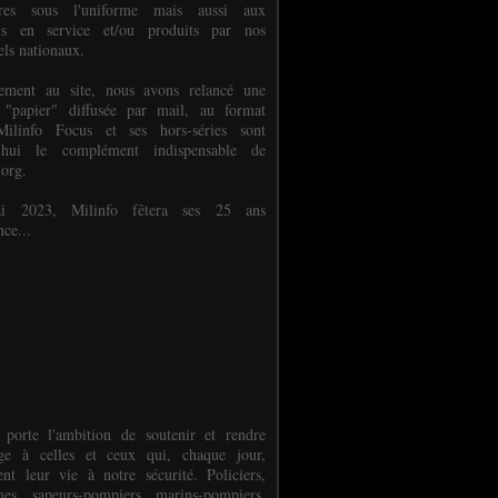
ures sous l'uniforme mais aussi aux
els en service et/ou produits par nos
els nationaux.
èlement au site, nous avons relancé une
 "papier" diffusée par mail, au format
ilinfo Focus et ses hors-séries sont
d'hui le complément indispensable de
.org.
 2023, Milinfo fêtera ses 25 ans
nce...
 porte l'ambition de soutenir et rendre
e à celles et ceux qui, chaque jour,
ent leur vie à notre sécurité. Policiers,
es, sapeurs-pompiers, marins-pompiers,