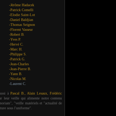
-Jérôme Hadacek
-Patrick Comelli
-Elodie Saint-Lot
-Daniel Baldjian
-Thomas Seignon
-Florent Vasseur
-Robert B.
-Yves P.
-Hervé C.
-Marc H.
-Philippe S.
-Patrick G.
-Jean-Charles
-Jean-Pierre B.
-Yann B.
-Nicolas M.
-Laurent C.
aussi à
Pascal B., Alain Lesaux, Frédéric
ur leur veille qui alimente notre contenu
oriam", "veille matériels et "actualité de
ature sous l'uniforme".