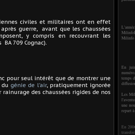
ennes civiles et militaires ont en effet
L'anné
, après guerre, avant que les chaussées
Milinf
mposent, y compris en recouvrant les
Milinfo 
s BA 709 Cognac).
En jui
numéro,
nc pour seul intérêt que de montrer une
temps d
diffusi
s du
génie de l'air
, pratiquement ignorée
r rainurage des chaussées rigides de nos
Les Mil
l'avent
une nou
repart à
En 2006
transf