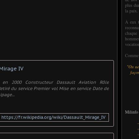
plus dur
la paix.
À eux t
reconn
chaque
hommes,
vocatio
Comme l
"On ne
Mirage IV
façon
en 2000 Constructeur Dassault Aviation Rôle
tiré du service Premier vol Mise en service Date de
page...
Milinfo 
https://fr.wikipedia.org/wiki/Dassault_Mirage_IV