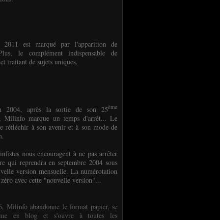
e 2011 est marqué par l'apparition de
oPlus, le complément indispensable de
et traitant de sujets uniques.
ème
n 2004, après la sortie de son 25
 Milinfo marque un temps d'arrêt... Le
e réfléchir à son avenir et à son mode de
on.
infistes nous encouragent à ne pas arrêter
ure qui reprendra en septembre 2004 sous
velle version mensuelle. La numérotation
 zéro avec cette "nouvelle version"...
, Milinfo abandonne le format papier, se
orme en blog et s'ouvre à toutes les