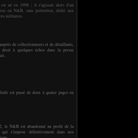
 est né en 1998 ; il s'agissait alors d'un
erso en N&B, sans prétention, dédié aux
es militaires.
auprès de collectionneurs et de détaillants,
 droit à quelques échos dans la presse
sée.
linfo est passé de deux à quatre pages en
, le N&B est abandonné au profit de la
r qui s'impose définitivement dans nos
ions.