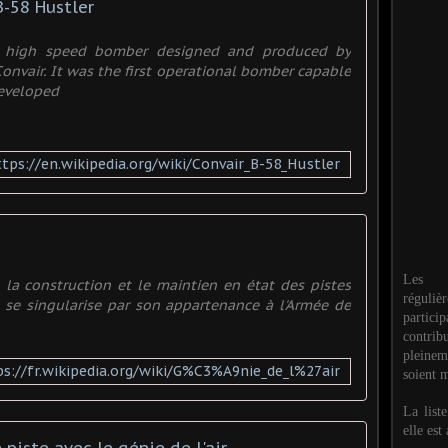
B-58 Hustler
 a high speed bomber designed and produced by
onvair. It was the first operational bomber capable
developed
ttps://en.wikipedia.org/wiki/Convair_B-58_Hustler
Les M
n la construction et le maintien en état des pistes
réguli
 Il se singularise par son appartenance à l'Armée de
partic
contri
pleinem
ps://fr.wikipedia.org/wiki/G%C3%A9nie_de_l%27air
soient m
La list
elle est