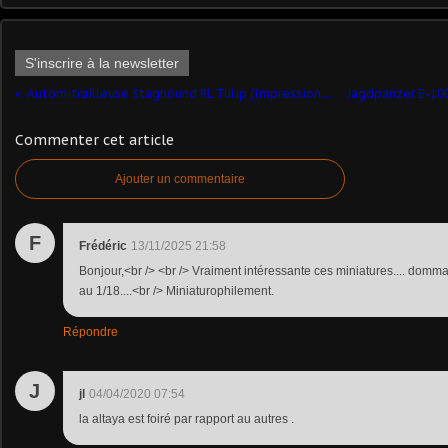
S'inscrire à la newsletter
Automitrailleuse Staghound RL Tulip (Impression 3D - 1/43 - par Hervé C.) ​
Commenter cet article
Ajouter un commentaire
F
Frédéric
13/11/2025 21:58
Bonjour,<br /> <br /> Vraiment intéressante ces miniatures.... domma
au 1/18....<br /> Miniaturophilement.
Répondre
J
jl
04/04/2020 07:54
la altaya est foiré par rapport au autres .