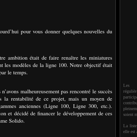
ourd’hui pour vous donner quelques nouvelles du
re ambition était de faire renaître les miniatures
t les modèles de la ligne 100. Notre objectif était
 par le temps.
Les M
 n’avons malheureusement pas rencontré le succès
réguli
partic
s la rentabilité de ce projet, mais un moyen de
contri
 gammes anciennes (Ligne 100, Ligne 300, etc.).
pleinem
tion et décidé de financer le développement de ces
soient m
mme Solido.
La list
elle est