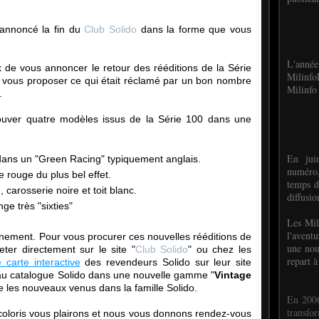
 annoncé la fin du
Club Solido
dans la forme que vous
L'anné
de vous annoncer le retour des rééditions de la Série
Milinf
vous proposer ce qui était réclamé par un bon nombre
Milinfo 
.
ouver quatre modèles issus de la Série 100 dans une
En jui
ans un "Green Racing" typiquement anglais.
numéro,
 rouge du plus bel effet.
temps d
, carosserie noire et toit blanc.
diffusi
ge très "sixties"
Les Mil
l'avent
nement. Pour vous procurer ces nouvelles rééditions de
une nou
ter directement sur le site "
Club Solido
" ou chez les
repart à
 carte interactive
des revendeurs Solido sur leur site
 au catalogue Solido dans une nouvelle gamme "
Vintage
e les nouveaux venus dans la famille Solido.
En 2006
transf
loris vous plairons et nous vous donnons rendez-vous