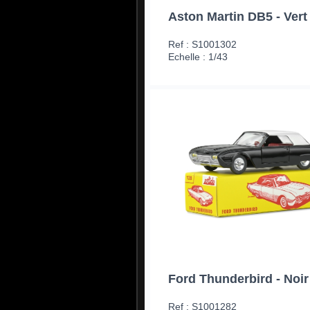
Aston Martin DB5 - Vert
Ref : S1001302
Echelle : 1/43
Ford Thunderbird - Noir
Ref : S1001282