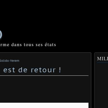
O
orme dans tous ses états
MILI
s Solido-Verem
 est de retour !