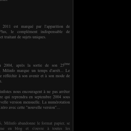
e 2011 est marqué par l'apparition de
oPlus, le complément indispensable de
et traitant de sujets uniques.
ème
n 2004, après la sortie de son 25
 Milinfo marque un temps d'arrêt... Le
e réfléchir à son avenir et à son mode de
on.
infistes nous encouragent à ne pas arrêter
ure qui reprendra en septembre 2004 sous
velle version mensuelle. La numérotation
 zéro avec cette "nouvelle version"...
, Milinfo abandonne le format papier, se
orme en blog et s'ouvre à toutes les