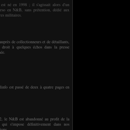
 est né en 1998 ; il s'agissait alors d'un
erso en N&B, sans prétention, dédié aux
es militaires.
auprès de collectionneurs et de détaillants,
 droit à quelques échos dans la presse
sée.
linfo est passé de deux à quatre pages en
, le N&B est abandonné au profit de la
r qui s'impose définitivement dans nos
ions.