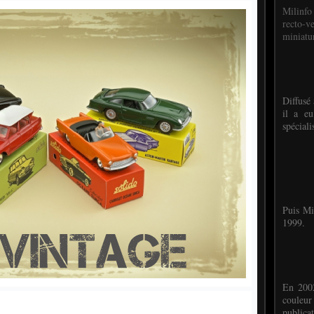
Milinfo
recto-v
miniatur
Diffusé 
il a eu
spéciali
Puis Mi
1999.
En 2002
couleu
publicat