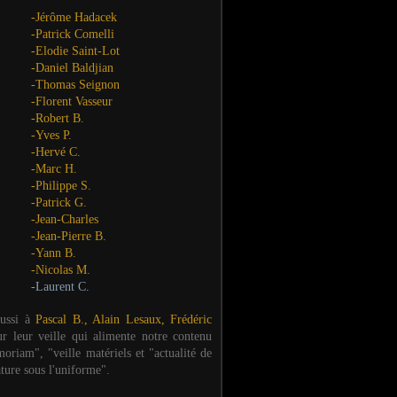
-Jérôme Hadacek
-Patrick Comelli
-Elodie Saint-Lot
-Daniel Baldjian
-Thomas Seignon
-Florent Vasseur
-Robert B.
-Yves P.
-Hervé C.
-Marc H.
-Philippe S.
-Patrick G.
-Jean-Charles
-Jean-Pierre B.
-Yann B.
-Nicolas M.
-Laurent C.
aussi à
Pascal B., Alain Lesaux, Frédéric
ur leur veille qui alimente notre contenu
oriam", "veille matériels et "actualité de
ature sous l'uniforme".