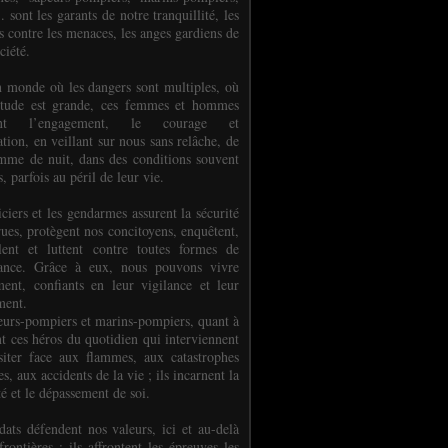
.. sont les garants de notre tranquillité, les
s contre les menaces, les anges gardiens de
ciété.
 monde où les dangers sont multiples, où
titude est grande, ces femmes et hommes
nent l’engagement, le courage et
tion, en veillant sur nous sans relâche, de
mme de nuit, dans des conditions souvent
es, parfois au péril de leur vie.
ciers et les gendarmes assurent la sécurité
rues, protègent nos concitoyens, enquêtent,
llent et luttent contre toutes formes de
uance. Grâce à eux, nous pouvons vivre
ment, confiants en leur vigilance et leur
ment.
eurs-pompiers et marins-pompiers, quant à
nt ces héros du quotidien qui interviennent
siter face aux flammes, aux catastrophes
es, aux accidents de la vie ; ils incarnent la
té et le dépassement de soi.
dats défendent nos valeurs, ici et au-delà
rontières ; ils affrontent les épreuves les