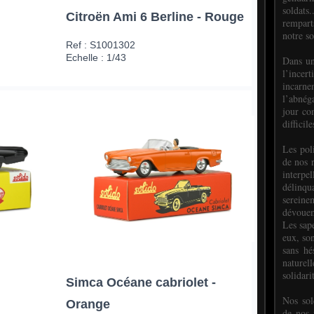
soldats.
Citroën Ami 6 Berline - Rouge
rempart
notre so
Ref : S1001302
Echelle : 1/43
Dans un
l’incer
incar
l’abnéga
jour co
difficil
Les poli
de nos 
interpe
délinq
sereine
dévoue
Les sap
eux, so
sans hé
naturell
solidari
Simca Océane cabriolet -
Nos sol
Orange
de nos f