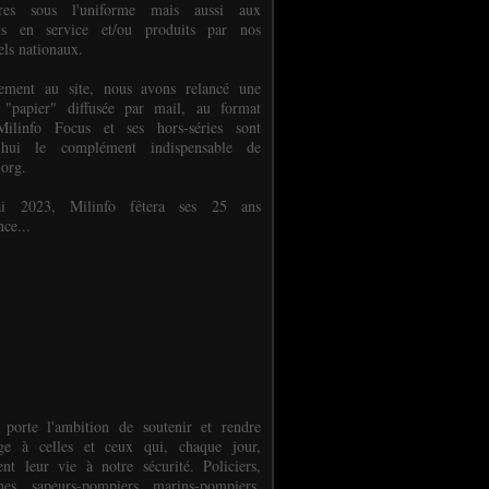
ures sous l'uniforme mais aussi aux
els en service et/ou produits par nos
els nationaux.
èlement au site, nous avons relancé une
 "papier" diffusée par mail, au format
ilinfo Focus et ses hors-séries sont
d'hui le complément indispensable de
.org.
 2023, Milinfo fêtera ses 25 ans
nce...
 porte l'ambition de soutenir et rendre
e à celles et ceux qui, chaque jour,
ent leur vie à notre sécurité. Policiers,
es, sapeurs-pompiers, marins-pompiers,