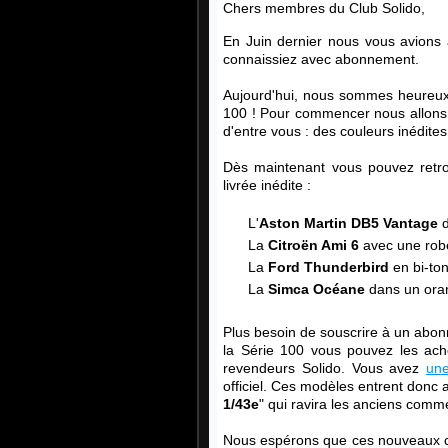
Chers membres du Club Solido,
En Juin dernier nous vous avions
connaissiez avec abonnement.
Aujourd'hui, nous sommes heureux 
100 ! Pour commencer nous allons 
d'entre vous : des couleurs inédites
Dès maintenant vous pouvez retr
livrée inédite :
L'
Aston Martin DB5 Vantage
d
La
Citroën Ami 6
avec une robe
La
Ford Thunderbird
en bi-ton
La
Simca Océane
dans un oran
Plus besoin de souscrire à un abon
la Série 100 vous pouvez les ache
revendeurs Solido. Vous avez
une
officiel. Ces modèles entrent donc
1/43e
" qui ravira les anciens comm
Nous espérons que ces nouveaux co