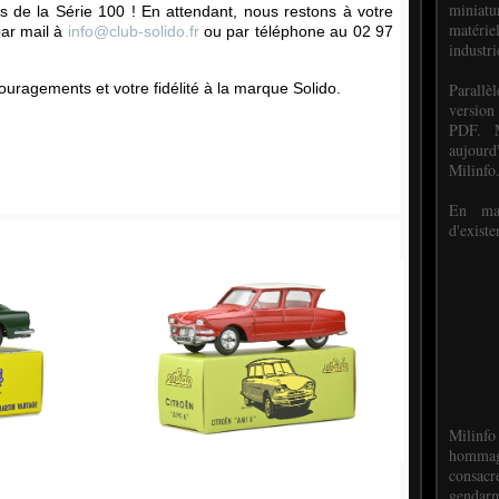
miniat
ns de la Série 100 ! En attendant, nous restons à votre
matéri
par mail à
info@club-solido.fr
ou par téléphone au 02 97
industri
P
arall
uragements et votre fidélité à la marque Solido.
version
PDF. M
aujour
Milinfo
En mai
d'existe
Milinfo
hommag
consacr
gendarm