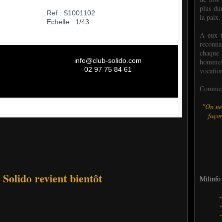
plus dur
Ref : S1001102
la paix.
Echelle : 1/43
À eux t
reconn
chaque
info@club-solido.
com
hommes,
02 97 75 84 61
vocatio
Comme l
"On ne
façon
Solido revient bientôt
Milinfo 