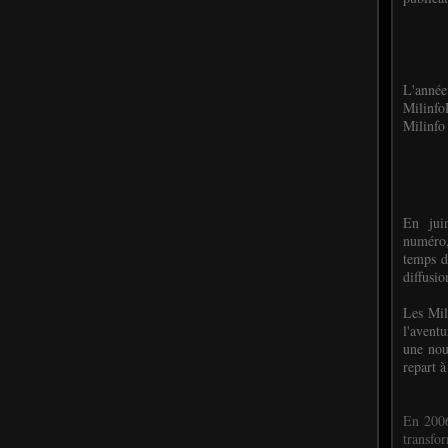
L'anné
Milinf
Milinfo 
En jui
numéro,
temps d
diffusi
Les Mil
l'avent
une nou
repart à
En 2006
transf