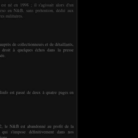
 est né en 1998 ; il s'agissait alors d'un
erso en N&B, sans prétention, dédié aux
es militaires.
auprès de collectionneurs et de détaillants,
 droit à quelques échos dans la presse
sée.
linfo est passé de deux à quatre pages en
, le N&B est abandonné au profit de la
r qui s'impose définitivement dans nos
ions.