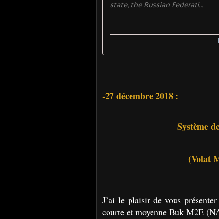
state, the Russian Federati...
-
27 décembre 2018
:
Système d
(Volat 
J’ai le plaisir de vous présente
courte et moyenne Buk M2E (NA