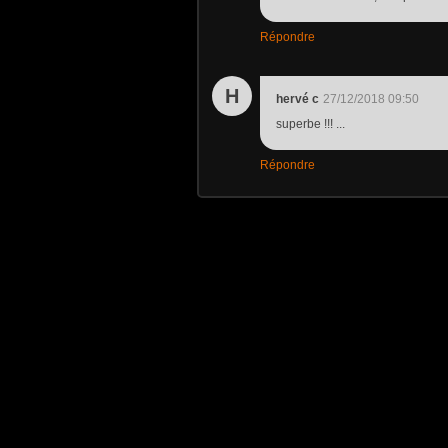
Répondre
H
hervé c
27/12/2018 09:50
superbe !!! ...
Répondre