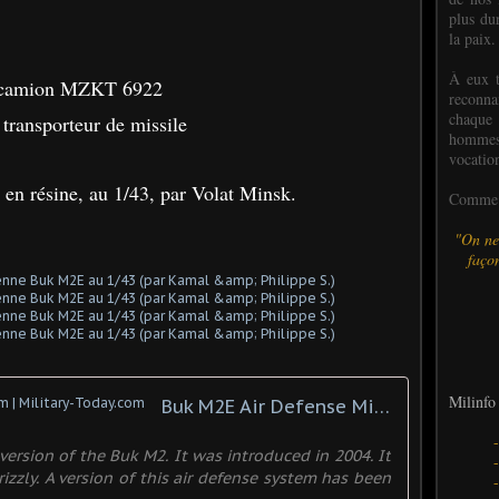
plus dur
la paix.
À eux t
 camion MZKT 6922
reconn
chaque
ransporteur de missile
hommes,
vocatio
 en résine, au 1/43, par Volat Minsk.
Comme l
"On ne
façon
Milinfo 
Buk M2E Air Defense Missile System | Military-Today.com
version of the Buk M2. It was introduced in 2004. It
izzly. A version of this air defense system has been