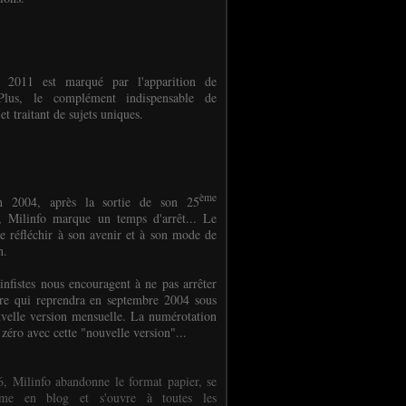
e 2011 est marqué par l'apparition de
oPlus, le complément indispensable de
et traitant de sujets uniques.
ème
n 2004, après la sortie de son 25
 Milinfo marque un temps d'arrêt... Le
e réfléchir à son avenir et à son mode de
on.
infistes nous encouragent à ne pas arrêter
ure qui reprendra en septembre 2004 sous
velle version mensuelle. La numérotation
 zéro avec cette "nouvelle version"...
, Milinfo abandonne le format papier, se
orme en blog et s'ouvre à toutes les