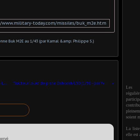
//www.military-today.com/missiles/buk_m2e.htm
Restauration au 1/32 (par Elodie Saint-Lot) ​
Tracteur lourd de piste Oshkosh U30 (1/50 - par Yves) ​
Les M
réguli
partic
contri
pleinem
soient m
La list
elle est
 hervé