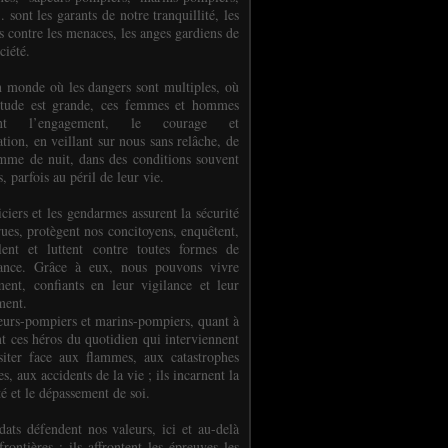
.. sont les garants de notre tranquillité, les
s contre les menaces, les anges gardiens de
ciété.
 monde où les dangers sont multiples, où
titude est grande, ces femmes et hommes
nent l’engagement, le courage et
tion, en veillant sur nous sans relâche, de
mme de nuit, dans des conditions souvent
es, parfois au péril de leur vie.
ciers et les gendarmes assurent la sécurité
rues, protègent nos concitoyens, enquêtent,
llent et luttent contre toutes formes de
uance. Grâce à eux, nous pouvons vivre
ment, confiants en leur vigilance et leur
ment.
eurs-pompiers et marins-pompiers, quant à
nt ces héros du quotidien qui interviennent
siter face aux flammes, aux catastrophes
es, aux accidents de la vie ; ils incarnent la
té et le dépassement de soi.
dats défendent nos valeurs, ici et au-delà
rontières ; ils affrontent les épreuves les