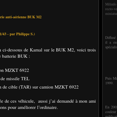
Milinfo
recto-v
miniatur
erie anti-aérienne BUK M2
1/43 - par Philippe S.)
Diffusé 
il a eu
spéciali
n ci-dessous de Kamal sur le BUK M2, voici trois
e batterie BUK :
ion MZKT 6922
de missile TEL
Puis Mi
1999.
tion de cible (TAR) sur camion MZKT 6922
ivrée de ces véhicule, aussi j’ai demandé à mon ami
ons pour améliorer l’ordinaire.
En 2002
couleu
publicat