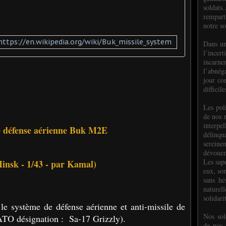
soldats.
rempart
notre so
https://en.wikipedia.org/wiki/Buk_missile_system
Dans un
l’incer
incar
l’abnéga
jour co
difficil
Les poli
de nos 
interpe
e défense aérienne Buk M2E
délinq
sereine
dévoue
Les sap
Minsk - 1/43 - par Kamal)
eux, so
sans hé
naturell
solidari
r le système de défense aérienne et anti-missile de
Nos sol
TO désignation : Sa-17 Grizzly).
de nos f