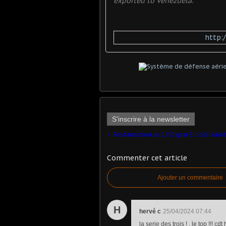
exported to Venezuela.
http:
S'inscrire à la newsletter
Commenter cet article
Ajouter un commentaire
H
hervé c
25/04/2024 07:44
la serie des trois ! , le top !!! cdt