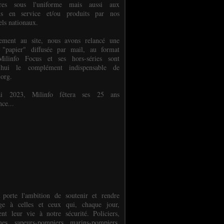
ures sous l'uniforme mais aussi aux
els en service et/ou produits par nos
els nationaux.
èlement au site, nous avons relancé une
 "papier" diffusée par mail, au format
ilinfo Focus et ses hors-séries sont
d'hui le complément indispensable de
.org.
 2023, Milinfo fêtera ses 25 ans
nce...
 porte l'ambition de soutenir et rendre
e à celles et ceux qui, chaque jour,
ent leur vie à notre sécurité. Policiers,
es, sapeurs-pompiers, marins-pompiers,