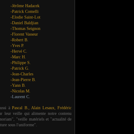
-Jérôme Hadacek
-Patrick Comelli
-Elodie Saint-Lot
-Daniel Baldjian
-Thomas Seignon
-Florent Vasseur
-Robert B.
-Yves P.
-Hervé C.
-Marc H.
-Philippe S.
-Patrick G.
-Jean-Charles
-Jean-Pierre B.
-Yann B.
-Nicolas M.
-Laurent C.
aussi à
Pascal B., Alain Lesaux, Frédéric
ur leur veille qui alimente notre contenu
oriam", "veille matériels et "actualité de
ature sous l'uniforme".