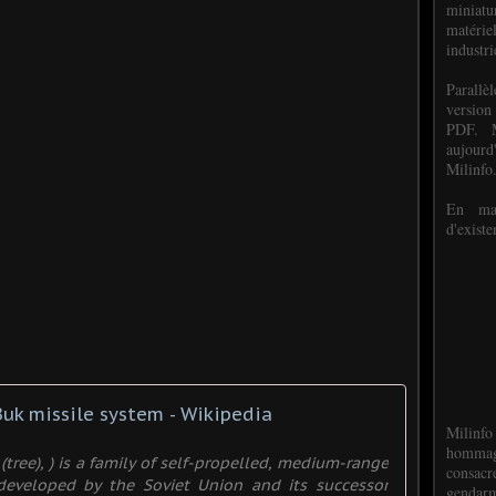
miniat
matéri
industri
P
arall
version
PDF. M
aujour
Milinfo
En mai
d'existe
Buk missile system - Wikipedia
Milinfo
hommag
 (tree), ) is a family of self-propelled, medium-range
consacr
 developed by the Soviet Union and its successor
gendarm