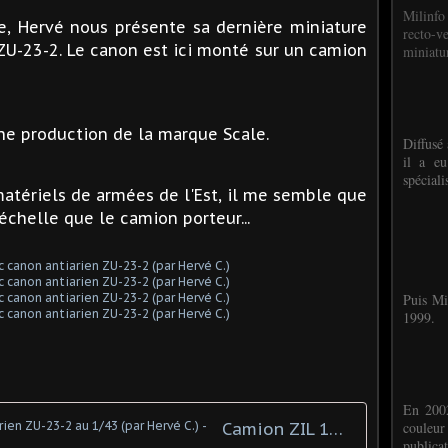
Milinfo
e, Hervé nous présente sa dernière miniature
recto-v
ZU-23-2. Le canon est ici monté sur un camion
miniatur
ne production de la marque Scale.
Diffusé 
il a eu
spéciali
matériels de armées de l'Est, il me semble que
échelle que le camion porteur...
Puis Mi
1999.
En 2002
Camion ZIL 131 avec canon anti-aérien ZU-23-2 au 1/43 (par Hervé C.) -
couleu
publicat