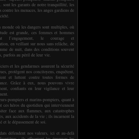
.. sont les garants de notre tranquillité, les
s contre les menaces, les anges gardiens de
ciété.
 monde où les dangers sont multiples, où
titude est grande, ces femmes et hommes
nent l’engagement, le courage et
tion, en veillant sur nous sans relâche, de
mme de nuit, dans des conditions souvent
es, parfois au péril de leur vie.
ciers et les gendarmes assurent la sécurité
rues, protègent nos concitoyens, enquêtent,
llent et luttent contre toutes formes de
uance. Grâce à eux, nous pouvons vivre
ment, confiants en leur vigilance et leur
ment.
eurs-pompiers et marins-pompiers, quant à
nt ces héros du quotidien qui interviennent
siter face aux flammes, aux catastrophes
es, aux accidents de la vie ; ils incarnent la
té et le dépassement de soi.
dats défendent nos valeurs, ici et au-delà
rontières ; ils affrontent les épreuves les