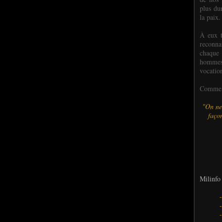
plus dur
la paix.
À eux t
reconn
chaque
hommes,
vocatio
Comme l
"On ne
façon
Milinfo 