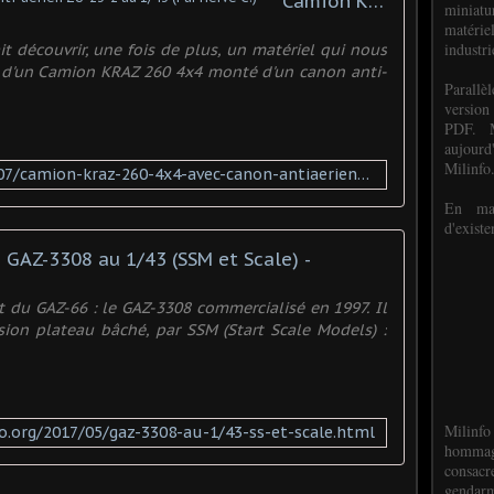
Camion KRAZ 260 4x4 avec canon anti-aérien ZU-23-2 au 1/43 (Par Hervé C.) -
miniat
matéri
industri
ait découvrir, une fois de plus, un matériel qui nous
fois d'un Camion KRAZ 260 4x4 monté d'un canon anti-
P
arall
version
PDF. M
aujour
Milinfo
http://www.milinfo.org/2017/07/camion-kraz-260-4x4-avec-canon-antiaerien-zu-23-2-au-1/43-par-herve-c.html
En mai
d'existe
GAZ-3308 au 1/43 (SSM et Scale) -
t du GAZ-66 : le GAZ-3308 commercialisé en 1997. Il
rsion plateau bâché, par SSM (Start Scale Models) :
Milinfo
o.org/2017/05/gaz-3308-au-1/43-ss-et-scale.html
hommag
consacr
gendarm