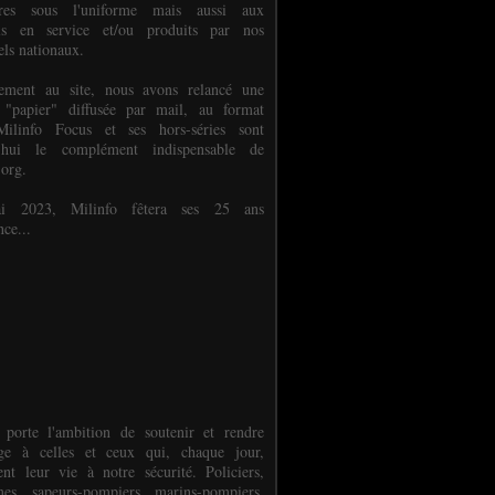
ures sous l'uniforme mais aussi aux
els en service et/ou produits par nos
els nationaux.
èlement au site, nous avons relancé une
 "papier" diffusée par mail, au format
ilinfo Focus et ses hors-séries sont
d'hui le complément indispensable de
.org.
 2023, Milinfo fêtera ses 25 ans
nce...
 porte l'ambition de soutenir et rendre
e à celles et ceux qui, chaque jour,
ent leur vie à notre sécurité. Policiers,
es, sapeurs-pompiers, marins-pompiers,