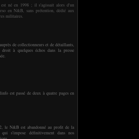
 est né en 1998 ; il s'agissait alors d'un
erso en N&B, sans prétention, dédié aux
es militaires.
auprès de collectionneurs et de détaillants,
 droit à quelques échos dans la presse
sée.
linfo est passé de deux à quatre pages en
, le N&B est abandonné au profit de la
r qui s'impose définitivement dans nos
ions.