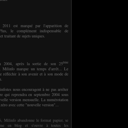
e 2011 est marqué par l'apparition de
oPlus, le complément indispensable de
et traitant de sujets uniques.
ème
n 2004, après la sortie de son 25
 Milinfo marque un temps d'arrêt... Le
e réfléchir à son avenir et à son mode de
on.
infistes nous encouragent à ne pas arrêter
ure qui reprendra en septembre 2004 sous
velle version mensuelle. La numérotation
 zéro avec cette "nouvelle version"...
, Milinfo abandonne le format papier, se
orme en blog et s'ouvre à toutes les