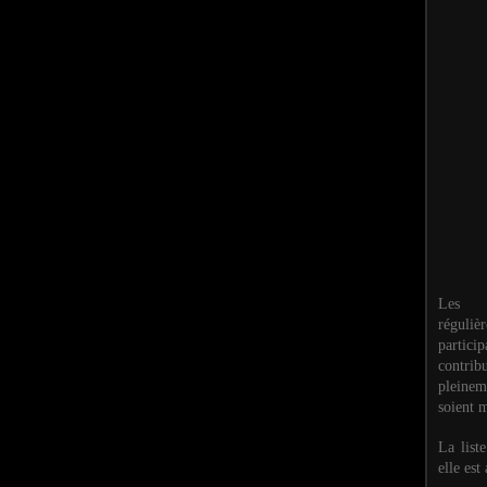
Les M
réguli
partic
contri
pleinem
soient m
La list
elle est