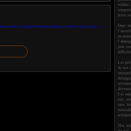
soldats.
rempart
notre so
Dans un
Camion de pontage Brockway B666 au 1/48 de chez Gaso.Line (par Elodie)
l’incer
incar
l’abnéga
jour co
difficil
Les poli
de nos 
interpe
délinq
sereine
dévoue
Les sap
eux, so
sans hé
naturell
solidari
Nos sol
de nos f