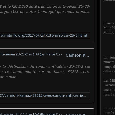
08 et le KRAZ 260 doté d'un canon anti-aérien ZU-23-
cargo, c'est un autre "montage" que nous propose
L'anné
Milinf
Milinfo 
w.milinfo.org/2017/07/zil-131-avec-zu-23-2.html
Camion KAMAZ 53212 avec canon anti-aérien ZU-23-2 au 1:43 (par Hervé C.) -
En jui
numéro,
temps d
e la déclinaison du canon anti-aérien ZU-23-2 sur
diffusi
se ce canon monté sur un Kamaz 53212. cette
r la mar...
Les Mil
l'avent
une nou
repart à
http://www.milinfo.org/2017/07/camion-kamaz-53212-avec-canon-anti-aerien-zu-23-2-au-1-43-par-herve-c.html
En 2006
transf