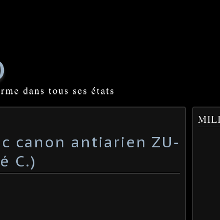
O
orme dans tous ses états
MILI
c canon antiarien ZU-
é C.)