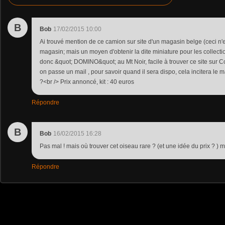
B
Bob
17/02/2015 10:00
Ai trouvé mention de ce camion sur site d'un magasin belge (ceci n'e
magasin; mais un moyen d'obtenir la dite miniature pour les colle
donc &quot; DOMINO&quot; au Mt Noir, facile à trouver ce site sur C
on passe un mail , pour savoir quand il sera dispo, cela incitera l
?<br /> Prix annoncé, kit : 40 euros
Répondre
B
Bob
16/02/2015 16:28
Pas mal ! mais où trouver cet oiseau rare ? (et une idée du prix ? ) m
Répondre