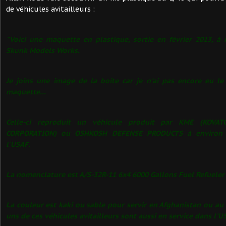
de véhicules avitailleurs :
"Voici une maquette en plastique, sortie en février 2013, 
Skunk Models Works.
Je joins une image de la boîte car je n'ai pas encore eu l
maquette...
Celle-ci reproduit un véhicule produit par KME (KOV
CORPORATION) ou OSHKOSH DEFENSE PRODUCTS à environ 
l'USAF.
La nomenclature est A/S-32R-11 6x4 6000 Gallons Fuel Refueler 
La couleur est kaki ou sable pour servir en Afghanistan ou au
uns de ces véhicules avitailleurs sont aussi en service dans l'U