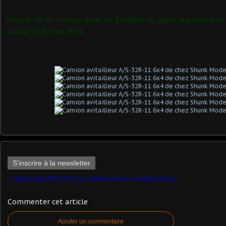
Le prix de ce camion était de $209000 en 2009. Repeindre la 
coutait $3900 en 2014...".
S'inscrire à la newsletter
Hanomag SdKfz 251 au 1/43ème (Atlas et Eagle Moss)
Commenter cet article
Ajouter un commentaire