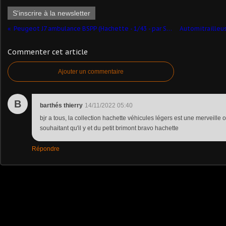
S'inscrire à la newsletter
​Peugeot J7 ambulance BSPP (Hachette - 1/43 - par Stéphane et Sylvain J.)​
Commenter cet article
Ajouter un commentaire
B
barthés thierry
14/11/2022 05:40
bjr a tous, la collection hachette véhicules légers est une merveille o
souhaitant qu'il y et du petit brimont bravo hachette
Répondre