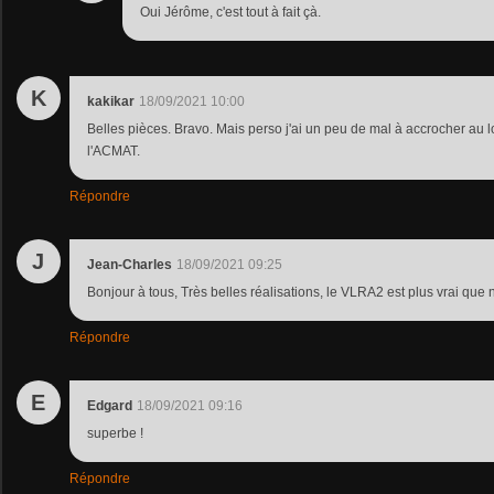
Oui Jérôme, c'est tout à fait çà.
K
kakikar
18/09/2021 10:00
Belles pièces. Bravo. Mais perso j'ai un peu de mal à accrocher au l
l'ACMAT.
Répondre
J
Jean-Charles
18/09/2021 09:25
Bonjour à tous, Très belles réalisations, le VLRA2 est plus vrai que 
Répondre
E
Edgard
18/09/2021 09:16
superbe !
Répondre