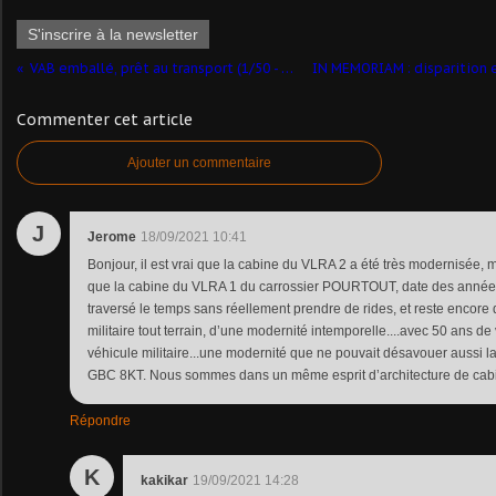
S'inscrire à la newsletter
VAB emballé, prêt au transport (1/50 - par Yves P.) ​
Commenter cet article
Ajouter un commentaire
J
Jerome
18/09/2021 10:41
Bonjour, il est vrai que la cabine du VLRA 2 a été très modernisée, ma
que la cabine du VLRA 1 du carrossier POURTOUT, date des années
traversé le temps sans réellement prendre de rides, et reste encor
militaire tout terrain, d’une modernité intemporelle....avec 50 ans d
véhicule militaire...une modernité que ne pouvait désavouer aussi l
GBC 8KT. Nous sommes dans un même esprit d’architecture de cab
Répondre
K
kakikar
19/09/2021 14:28