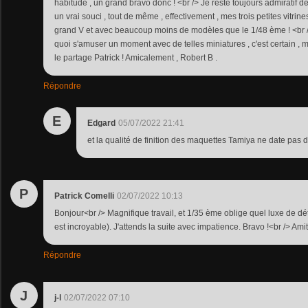
habitude , un grand bravo donc ! <br /> Je reste toujours admiratif dev
un vrai souci , tout de même , effectivement , mes trois petites vitrin
grand V et avec beaucoup moins de modèles que le 1/48 ème ! <br />
quoi s'amuser un moment avec de telles miniatures , c'est certain , m
le partage Patrick ! Amicalement , Robert B .
Répondre
E
Edgard
05/07/2022 21:41
et la qualité de finition des maquettes Tamiya ne date pas d
P
Patrick Comelli
02/07/2022 10:13
Bonjour<br /> Magnifique travail, et 1/35 ème oblige quel luxe de déta
est incroyable). J'attends la suite avec impatience. Bravo !<br /> Amit
Répondre
J
j-l
02/07/2022 07:10