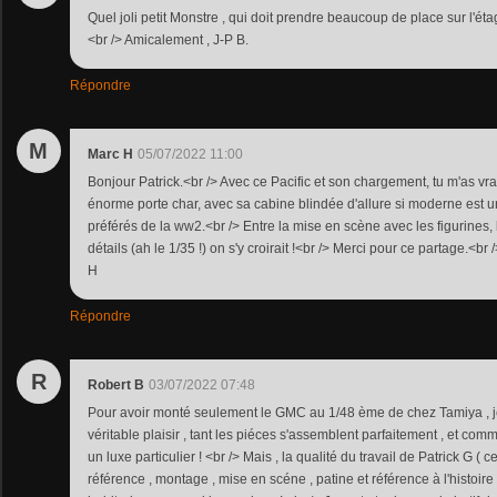
Quel joli petit Monstre , qui doit prendre beaucoup de place sur l'éta
<br /> Amicalement , J-P B.
Répondre
M
Marc H
05/07/2022 11:00
Bonjour Patrick.<br /> Avec ce Pacific et son chargement, tu m'as vra
énorme porte char, avec sa cabine blindée d'allure si moderne est
préférés de la ww2.<br /> Entre la mise en scène avec les figurines,
détails (ah le 1/35 !) on s'y croirait !<br /> Merci pour ce partage.<b
H
Répondre
R
Robert B
03/07/2022 07:48
Pour avoir monté seulement le GMC au 1/48 ème de chez Tamiya , je 
véritable plaisir , tant les piéces s'assemblent parfaitement , et comme
un luxe particulier ! <br /> Mais , la qualité du travail de Patrick G ( 
référence , montage , mise en scéne , patine et référence à l'histoire