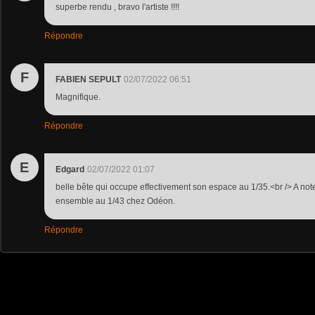
superbe rendu , bravo l'artiste !!!!
Répondre
F
FABIEN SEPULT
02/07/2022 06:51
Magnifique.
Répondre
E
Edgard
02/07/2022 01:07
belle bête qui occupe effectivement son espace au 1/35.<br /> A not
ensemble au 1/43 chez Odéon.
Répondre