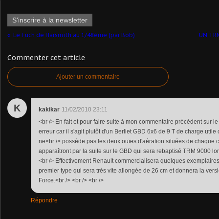
S'inscrire à la newsletter
Le Fuch de Harsmith au 1/48ème (par Bob)
UN TRM
Commenter cet article
Ajouter un commentaire
K
kakikar
11/02/2010 23:11
<br /> En fait et pour faire suite à mon commentaire précédent sur
erreur car il s'agit plutôt d'un Berliet GBD 6x6 de 9 T de charge utile
ne<br /> possède pas les deux ouïes d'aération situées de chaque c
apparaîtront par la suite sur le GBD qui sera rebaptisé TRM 9000 lor
<br /> Effectivement Renault commercialisera quelques exemplaires
premier type qui sera très vite allongée de 26 cm et donnera la vers
Force.<br /> <br /> <br />
Répondre