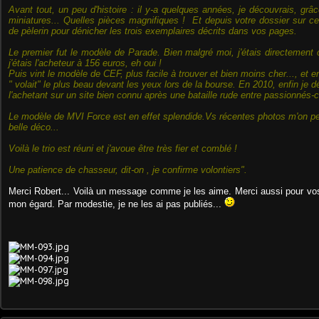
Avant tout, un peu d'histoire : il y-a quelques années, je découvrais, g
miniatures... Quelles pièces magnifiques ! Et depuis votre dossier sur ce 
de pèlerin pour dénicher les trois exemplaires décrits dans vos pages.
Le premier fut le modèle de Parade. Bien malgré moi, j'étais directement c
j'étais l'acheteur à 156 euros, eh oui !
Puis vint le modèle de CEF, plus facile à trouver et bien moins cher..., et 
" volait" le plus beau devant les yeux lors de la bourse. En 2010, enfin je d
l'achetant sur un site bien connu après une bataille rude entre passionnés-c
Le modèle de MVI Force est en effet splendide.Vs récentes photos m'on per
belle déco...
Voilà le trio est réuni et j'avoue être très fier et comblé !
Une patience de chasseur, dit-on , je confirme volontiers".
Merci Robert... Voilà un message comme je les aime. Merci aussi pour vo
mon égard. Par modestie, je ne les ai pas publiés...