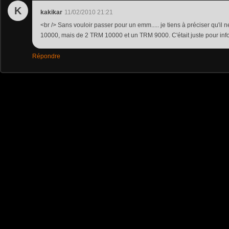
K
kakikar
11/02/2010 21:21
<br /> Sans vouloir passer pour un emm..... je tiens à préciser qu'il 
10000, mais de 2 TRM 10000 et un TRM 9000. C'était juste pour info.
Répondre