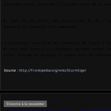
chargement était installée à l'arrière droit de la cas
Du fait de la taille des projectiles et de l'es
seulement 14 pouvaient être embarqués.
La production sous forme de conversion de Tigres I en
en août 1944 jusqu'à fin décembre, période durant la
furent terminés et expédiés au combat dans les
Ardennes
Source :
http://fr.wikipedia.org/wiki/Sturmtiger
S'inscrire à la newsletter