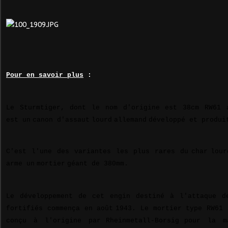
Pour en savoir plus
:
Le Sturmtiger, dont le nom d'origine est 38cm RW61 
est un
canon d'assaut
lourd
allemand
développé et produi
C'est l'une des variantes les plus rares du
char
lour
arme un
mortier
géant de 380mm.
Le développement de cet engin destiné à l'attaque d
fortifiés commença en août
1943
. Le mortier type RW61 
conçu à l'origine par
Rheinmetall-Borsig
pour la m