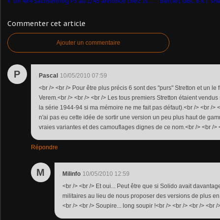
Un 4x4 Sachsenring P3 au 1/43 annoncé chez Ist Models
Commenter cet article
Ajouter un commentaire
P
Pascal
10/05/2010 07:59
<br /> <br /> Pour être plus précis 6 sont des "purs" Stretton et un le 
Verem.<br /> <br /> <br /> Les tous premiers Stretton étaient vendus
la série 1944-94 si ma mémoire ne me fait pas défaut).<br /> <br /
n'ai pas eu cette idée de sortir une version un peu plus haut de g
vraies variantes et des camouflages dignes de ce nom.<br /> <br /> <
Répondre
M
Milinfo
10/05/2010 12:59
<br /> <br /> Et oui... Peut être que si Solido avait davanta
militaires au lieu de nous proposer des versions de plus en
<br /> <br /> Soupire... long soupir !<br /> <br /> <br /> <br /