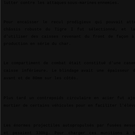
lutter contre les attaques
sous-marines
ennemies.
Pour encaisser le recul prodigieux qui pouvait att
châssis robuste du Tigre I fut sélectionné, et l
d'utiliser des caisses revenant du front de façon à
production en série du char.
Le compartiment de combat était constitué d'une case
caisse inférieure. Le
blindage
avait une épaisseur 
avant et de 80mm sur les côtés.
Plus tard un contrepoids circulaire en acier fut aj
mortier de certains véhicules pour en faciliter l'élév
Les énormes projectiles autopropulsés par fusées mesu
et pesaient 330kg. Pour charger ces munitions à 