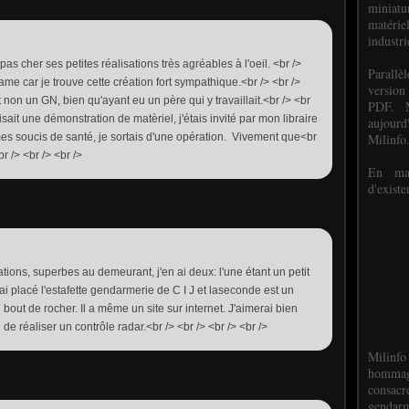
miniat
matéri
industri
 pas cher ses petites réalisations très agréables à l'oeil. <br />
P
arall
dame car je trouve cette création fort sympathique.<br /> <br />
version
t non un GN, bien qu'ayant eu un père qui y travaillait.<br /> <br
PDF. M
isait une démonstration de matèriel, j'étais invité par mon libraire
aujour
Milinfo
à mes soucis de santé, je sortais d'une opération. Vivement que<br
r /> <br /> <br />
En mai
d'existe
ations, superbes au demeurant, j'en ai deux: l'une étant un petit
 ai placé l'estafette gendarmerie de C I J et laseconde est un
out de rocher. Il a même un site sur internet. J'aimerai bien
n de réaliser un contrôle radar.<br /> <br /> <br /> <br />
Milinfo
hommag
consacr
gendarm