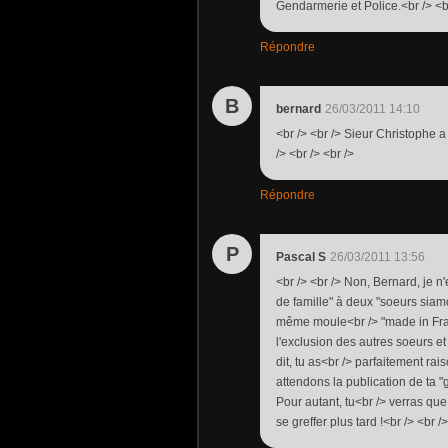
Gendarmerie et Police.<br /> <br 
Répondre
B
bernard
26/03/2011 14:10
<br /> <br /> Sieur Christophe a
/> <br /> <br />
Répondre
P
Pascal S
26/03/2011 13:56
<br /> <br /> Non, Bernard, je n
de famille" à deux "soeurs siamo
même moule<br /> "made in Franc
l'exclusion des autres soeurs et
dit, tu as<br /> parfaitement rai
attendons la publication de ta "g
Pour autant, tu<br /> verras qu
se greffer plus tard !<br /> <br />