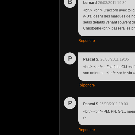
B
bernard
26/03/2011 19:39
<br /> <br /> D'accord avec toi q
/> J'ai des vl des marques de n
seuls défauts venant souvent d
Christophe<br /> passera les pho
Répondre
P
Pascal S.
26/03/2011 19:05
<br /> <br /> L'Estafette CIJ es
son antenne...<br /> <br /> <br /
Répondre
P
Pascal S
26/03/2011 19:03
<br /> <br /> PM, PN, GN... mêm
/>
Répondre