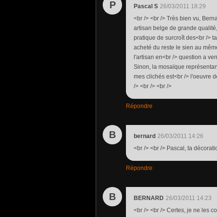
P
Pascal S
26/03/2011 18:29
<br /> <br /> Très bien vu, Ber
artisan belge de grande qualité,
pratique de surcroît des<br /> ta
acheté du reste le sien au mêm
l'artisan en<br /> question a ven
Sinon, la mosaïque représentant
mes clichés est<br /> l'oeuvre d
/> <br /> <br />
Répondre
B
bernard
26/03/2011 14:26
<br /> <br /> Pascal, ta décorati
Répondre
B
BERNARD
26/03/2011 14:23
<br /> <br /> Certes, je ne les 