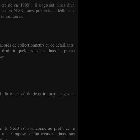
 est né en 1998 ; il s'agissait alors d'un
erso en N&B, sans prétention, dédié aux
es militaires.
auprès de collectionneurs et de détaillants,
 droit à quelques échos dans la presse
sée.
linfo est passé de deux à quatre pages en
, le N&B est abandonné au profit de la
r qui s'impose définitivement dans nos
ions.