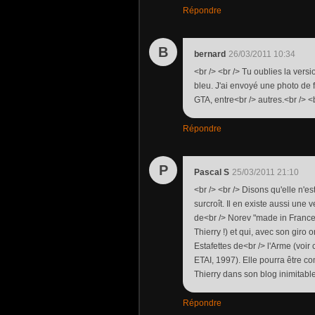
Répondre
B
bernard
26/03/2011 10:34
<br /> <br /> Tu oublies la versi
bleu. J'ai envoyé une photo de f
GTA, entre<br /> autres.<br /> <b
Répondre
P
Pascal S
25/03/2011 21:10
<br /> <br /> Disons qu'elle n'est
surcroît. Il en existe aussi une 
de<br /> Norev "made in France"
Thierry !) et qui, avec son gir
Estafettes de<br /> l'Arme (voi
ETAI, 1997). Elle pourra être c
Thierry dans son blog inimitable
Répondre