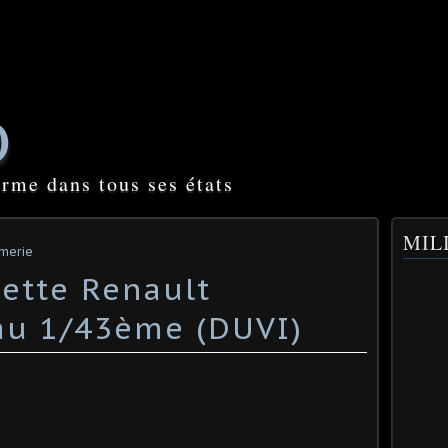
O
orme dans tous ses états
MILI
rmerie
fette Renault
au 1/43ème (DUVI)