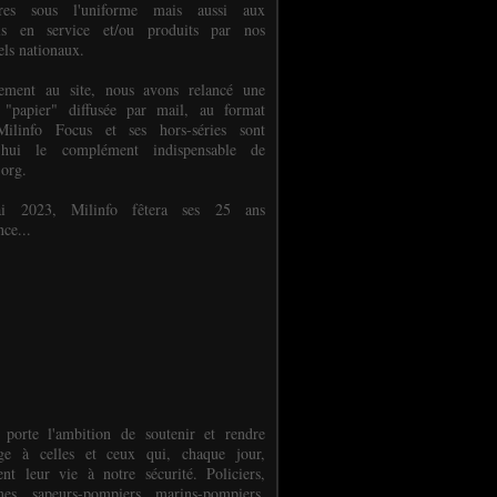
ures sous l'uniforme mais aussi aux
els en service et/ou produits par nos
els nationaux.
èlement au site, nous avons relancé une
 "papier" diffusée par mail, au format
ilinfo Focus et ses hors-séries sont
d'hui le complément indispensable de
.org.
 2023, Milinfo fêtera ses 25 ans
nce...
 porte l'ambition de soutenir et rendre
e à celles et ceux qui, chaque jour,
ent leur vie à notre sécurité. Policiers,
es, sapeurs-pompiers, marins-pompiers,