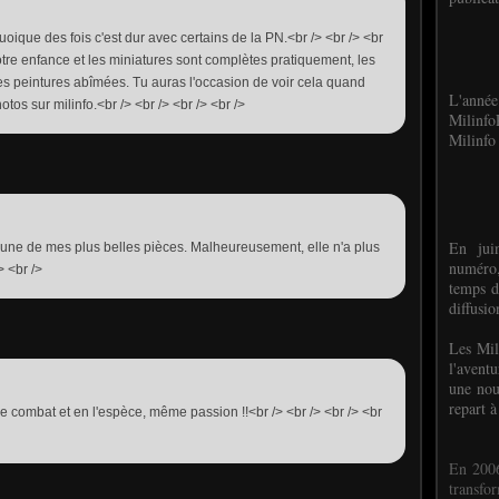
uoique des fois c'est dur avec certains de la PN.<br /> <br /> <br
otre enfance et les miniatures sont complètes pratiquement, les
es peintures abîmées. Tu auras l'occasion de voir cela quand
L'anné
tos sur milinfo.<br /> <br /> <br /> <br />
Milinf
Milinfo 
En jui
t l'une de mes plus belles pièces. Malheureusement, elle n'a plus
numéro,
> <br />
temps d
diffusi
Les Mil
l'avent
une nou
repart à
e combat et en l'espèce, même passion !!<br /> <br /> <br /> <br
En 2006
transf