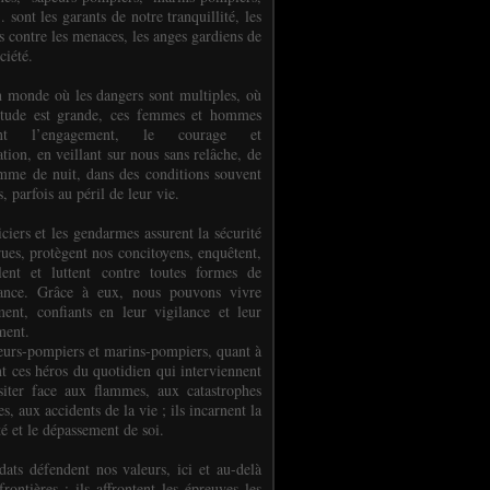
.. sont les garants de notre tranquillité, les
s contre les menaces, les anges gardiens de
ciété.
 monde où les dangers sont multiples, où
titude est grande, ces femmes et hommes
nent l’engagement, le courage et
tion, en veillant sur nous sans relâche, de
mme de nuit, dans des conditions souvent
es, parfois au péril de leur vie.
ciers et les gendarmes assurent la sécurité
rues, protègent nos concitoyens, enquêtent,
llent et luttent contre toutes formes de
uance. Grâce à eux, nous pouvons vivre
ment, confiants en leur vigilance et leur
ment.
eurs-pompiers et marins-pompiers, quant à
nt ces héros du quotidien qui interviennent
siter face aux flammes, aux catastrophes
es, aux accidents de la vie ; ils incarnent la
té et le dépassement de soi.
dats défendent nos valeurs, ici et au-delà
rontières ; ils affrontent les épreuves les