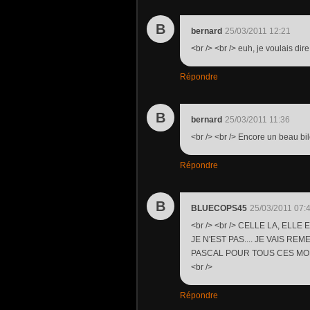
B
bernard
25/03/2011 12:21
<br /> <br /> euh, je voulais dire
Répondre
B
bernard
25/03/2011 11:36
<br /> <br /> Encore un beau bilo
Répondre
B
BLUECOPS45
25/03/2011 07:
<br /> <br /> CELLE LA, ELL
JE N'EST PAS.... JE VAIS REME
PASCAL POUR TOUS CES MODELE
<br />
Répondre