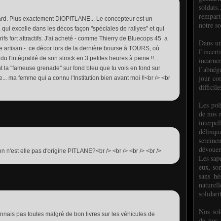
soldats.
rempart
nard. Plus exactement DIOPITLANE... Le concepteur est un
notre so
 qui excelle dans les décos façon "spéciales de rallyes" et qui
rifs fort attractifs. J'ai acheté - comme Thierry de Bluecops 45 a
Dans un
e artisan - ce décor lors de la dernière bourse à TOURS, où
l’incer
du l'intégralité de son strock en 3 petites heures à peine !!...
incar
l’abnéga
 la "fameuse grenade" sur fond bleu que tu vois en fond sur
jour co
e... ma femme qui a connu l'Institution bien avant moi !!<br /> <br
difficil
Les poli
de nos 
interpe
délinq
sereine
dévoue
on n'est elle pas d'origine PITLANE?<br /> <br /> <br /> <br />
Les sap
eux, so
sans hé
naturell
solidari
Nos sol
connais pas toutes malgré de bon livres sur les véhicules de
de nos f