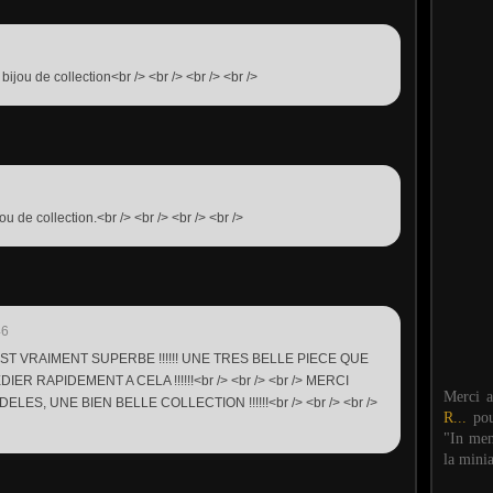
 bijou de collection<br /> <br /> <br /> <br />
u de collection.<br /> <br /> <br /> <br />
46
E EST VRAIMENT SUPERBE !!!!!! UNE TRES BELLE PIECE QUE
DIER RAPIDEMENT A CELA !!!!!!<br /> <br /> <br /> MERCI
Merci 
S, UNE BIEN BELLE COLLECTION !!!!!!<br /> <br /> <br />
R...
po
"In mem
la mini