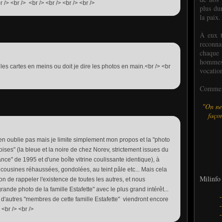
/> <br /> <br /> <br /> <br /> <br />
plus dur
la paix.
À eux t
reconn
chaque
hommes,
 les cartes en meins ou doit je dire les photos en main.<br /> <br
vocatio
Comme l
"On ne
façon
'en oublie pas mais je limite simplement mon propos et la "photo
ises" (la bleue et la noire de chez Norev, strictement issues du
e" de 1995 et d'une boîte vitrine coulissante identique), à
 cousines réhaussées, gondolées, au teint pâle etc... Mais cela
Milinfo 
son de rappeler l'existence de toutes les autres, et nous
rande photo de la famille Estafette" avec le plus grand intérêt...
e d'autres "membres de cette famille Estafette" viendront encore
 <br /> <br />