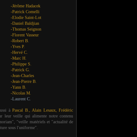
-Jérôme Hadacek
-Patrick Comelli
-Elodie Saint-Lot
-Daniel Baldjian
-Thomas Seignon
-Florent Vasseur
-Robert B.
-Yves P.
-Hervé C.
-Marc H.
-Philippe S.
-Patrick G.
-Jean-Charles
-Jean-Pierre B.
-Yann B.
-Nicolas M.
-Laurent C.
aussi à
Pascal B., Alain Lesaux, Frédéric
ur leur veille qui alimente notre contenu
oriam", "veille matériels et "actualité de
ature sous l'uniforme".