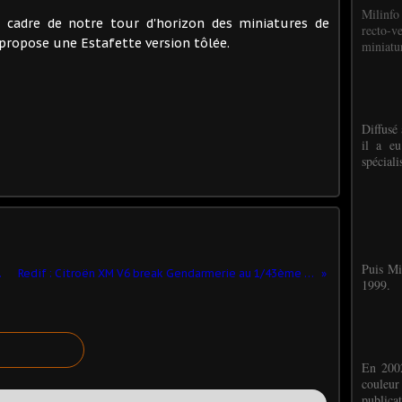
Milinfo
e cadre de notre tour d'horizon des miniatures de
recto-v
propose une Estafette version tôlée.
miniatur
Diffusé 
il a eu
spéciali
Puis Mi
e (DUVI)
Redif : Citroën XM V6 break Gendarmerie au 1/43ème (DUVI)
1999.
En 2002
couleu
publicat