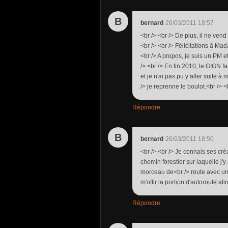
B
bernard
26/03/2011 18:57
<br /> <br /> De plus, il ne vend
<br /> <br /> Félicitations à Ma
<br /> A propos, je suis un PM e
/> <br /> En fin 2010, le GIGN fa
et je n'ai pas pu y aller suite 
/> je reprenne le boulot.<br /> <b
Répondre
B
bernard
26/03/2011 18:50
<br /> <br /> Je connais ses cré
chemin forestier sur laquelle j'y
morceau de<br /> route avec un b
m'offir la portion d'autoroute afi
Répondre