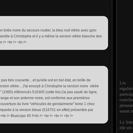
on tolée noire du secours routier, la bleu nuit vitrée avec gyro
amille à Christophe et il y a même la version vitrée blanche des
r /> <br /> <br />
 pas très courante... et qu'elle est en bel état, en boîte de
Les M
version vitrée... J'ai envoyé à Christophe la version noire vitrée
réguli
 (1995) référencés 516305 (cette fois j'ai pas sauté de ligne,
partic
o orange et son antenne noire, est conforme aux premières
contri
r couverture du livre "véhicules de gendarmerie" tome 1 chez
pleinem
omparée à la version bleue (516701 en effet) présentée par
soient m
<br /> Bluecops 45 !!<br /> <br /> <br /> <br />
La list
elle est