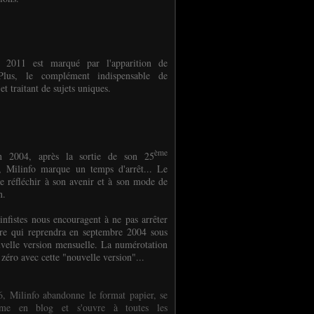
e 2011 est marqué par l'apparition de
oPlus, le complément indispensable de
et traitant de sujets uniques.
ème
n 2004, après la sortie de son 25
 Milinfo marque un temps d'arrêt... Le
e réfléchir à son avenir et à son mode de
on.
infistes nous encouragent à ne pas arrêter
ure qui reprendra en septembre 2004 sous
velle version mensuelle. La numérotation
 zéro avec cette "nouvelle version"...
, Milinfo abandonne le format papier, se
orme en blog et s'ouvre à toutes les