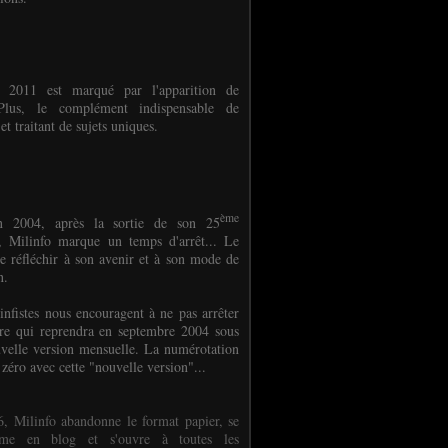
e 2011 est marqué par l'apparition de
oPlus, le complément indispensable de
et traitant de sujets uniques.
ème
n 2004, après la sortie de son 25
 Milinfo marque un temps d'arrêt... Le
e réfléchir à son avenir et à son mode de
on.
infistes nous encouragent à ne pas arrêter
ure qui reprendra en septembre 2004 sous
velle version mensuelle. La numérotation
 zéro avec cette "nouvelle version"...
, Milinfo abandonne le format papier, se
orme en blog et s'ouvre à toutes les