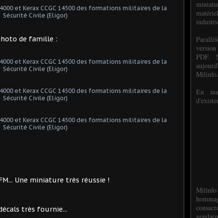
miniat
matéri
industri
P
arall
photo de famille :
version
PDF. M
aujour
Milinfo
En mai
d'existe
... Une miniature très réussie !
Milinfo
hommag
consacr
écals très fournie...
gendarm