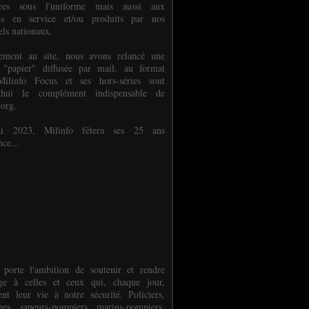
ures sous l'uniforme mais aussi aux
els en service et/ou produits par nos
els nationaux.
èlement au site, nous avons relancé une
 "papier" diffusée par mail, au format
ilinfo Focus et ses hors-séries sont
d'hui le complément indispensable de
.org.
 2023, Milinfo fêtera ses 25 ans
nce...
 porte l'ambition de soutenir et rendre
e à celles et ceux qui, chaque jour,
ent leur vie à notre sécurité. Policiers,
es, sapeurs-pompiers, marins-pompiers,