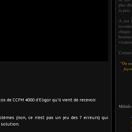
plus dur
la paix.
À eux t
reconn
chaque
hommes,
vocatio
Comme l
"On ne
façon
os de CCFM 4000 d'Eligor qu'il vient de recevoir.
Milinfo 
blèmes (non, ce n'est pas un jeu des 7 erreurs) qui
 solution.