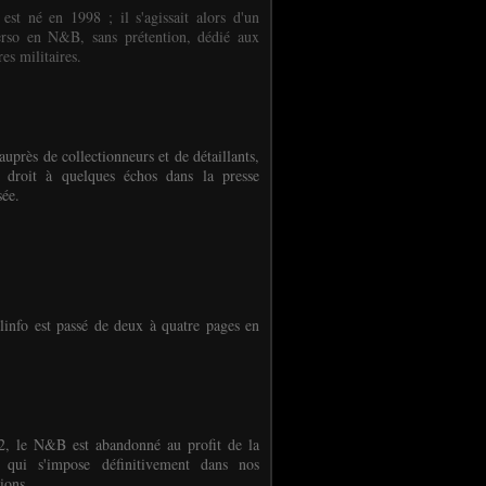
 est né en 1998 ; il s'agissait alors d'un
erso en N&B, sans prétention, dédié aux
es militaires.
auprès de collectionneurs et de détaillants,
 droit à quelques échos dans la presse
sée.
linfo est passé de deux à quatre pages en
, le N&B est abandonné au profit de la
r qui s'impose définitivement dans nos
ions.