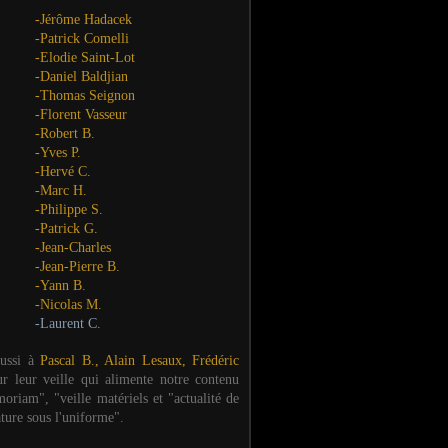
-Jérôme Hadacek
-Patrick Comelli
-Elodie Saint-Lot
-Daniel Baldjian
-Thomas Seignon
-Florent Vasseur
-Robert B.
-Yves P.
-Hervé C.
-Marc H.
-Philippe S.
-Patrick G.
-Jean-Charles
-Jean-Pierre B.
-Yann B.
-Nicolas M.
-Laurent C.
aussi à
Pascal B., Alain Lesaux, Frédéric
ur leur veille qui alimente notre contenu
oriam", "veille matériels et "actualité de
ature sous l'uniforme".