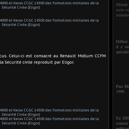
Milinfo
recto-v
miniatur
Diffusé 
il a eu
spéciali
ocus. Celui-ci est consacré au Renault Midlum CCFM
a Sécurité civile reproduit par Eligor.
Puis Mi
1999.
En 2002
couleu
publicat