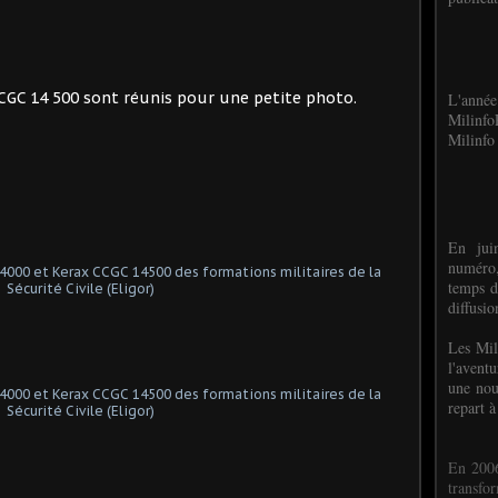
GC 14 500 sont réunis pour une petite photo.
L'anné
Milinf
Milinfo 
En jui
numéro,
temps d
diffusi
Les Mil
l'avent
une nou
repart à
En 2006
transf