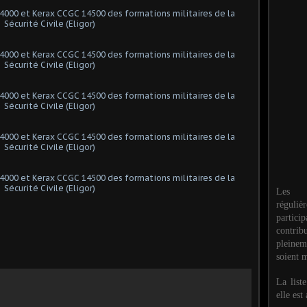
Les M
réguli
partic
contri
pleinem
soient m
La list
elle est