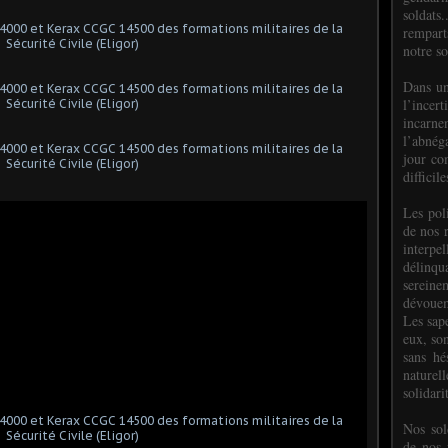
soldats.
rempart
notre so
Dans un
l’incer
incar
l’abnéga
jour co
difficil
Les poli
de nos 
interpe
délinq
sereine
dévoue
Les sap
eux, so
sans hé
naturell
solidari
Nos sol
de nos f