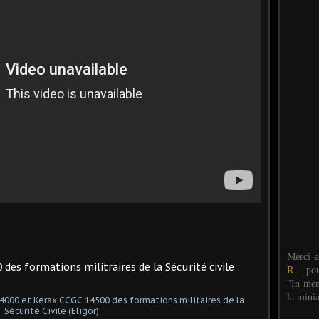
Merci 
des formations militraires de la Sécurité civile :
R...
po
"In mem
la mini