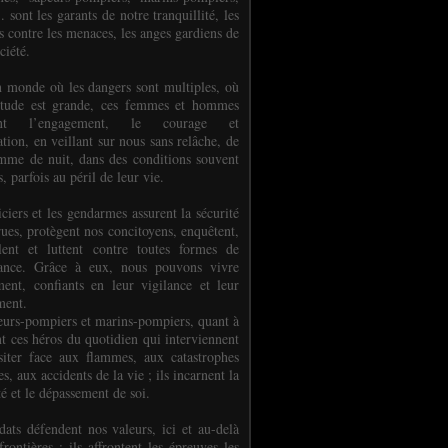
.. sont les garants de notre tranquillité, les
s contre les menaces, les anges gardiens de
ciété.
 monde où les dangers sont multiples, où
titude est grande, ces femmes et hommes
nent l’engagement, le courage et
tion, en veillant sur nous sans relâche, de
mme de nuit, dans des conditions souvent
es, parfois au péril de leur vie.
ciers et les gendarmes assurent la sécurité
rues, protègent nos concitoyens, enquêtent,
llent et luttent contre toutes formes de
uance. Grâce à eux, nous pouvons vivre
ment, confiants en leur vigilance et leur
ment.
eurs-pompiers et marins-pompiers, quant à
nt ces héros du quotidien qui interviennent
siter face aux flammes, aux catastrophes
es, aux accidents de la vie ; ils incarnent la
té et le dépassement de soi.
dats défendent nos valeurs, ici et au-delà
rontières ; ils affrontent les épreuves les