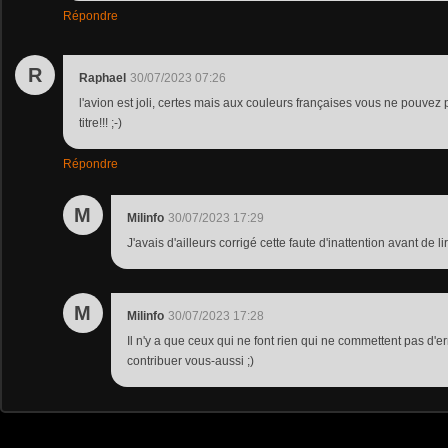
Répondre
R
Raphael
30/07/2023 07:26
l'avion est joli, certes mais aux couleurs françaises vous ne pouvez p
titre!!! ;-)
Répondre
M
Milinfo
30/07/2023 17:29
J'avais d'ailleurs corrigé cette faute d'inattention avant de l
M
Milinfo
30/07/2023 17:28
Il n'y a que ceux qui ne font rien qui ne commettent pas d'er
contribuer vous-aussi ;)