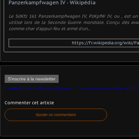
Panzerkampfwagen IV - Wikipédia
Le SdKfz 161 Panzerkampfwagen IV, PzKpfW IV, ou , est u
utilisé lors de la Seconde Guerre mondiale. Conçu dès ava
comme char d'appui-feu et armé d'un...
https://fr.wikipedia.org/wiki
S'inscrire à la newsletter
un MAZ 7310 TEMP S au 1:43 (par Hervé C.)
Commenter cet article
Ajouter un commentaire