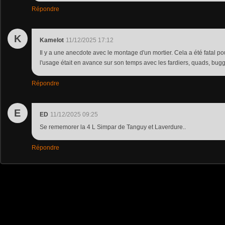
Répondre
K
Kamelot
11/12/2025 17:12
Il y a une anecdote avec le montage d'un mortier. Cela a été fatal pou
l'usage était en avance sur son temps avec les fardiers, quads, bugg
Répondre
E
ED
11/12/2025 09:25
Se rememorer la 4 L Simpar de Tanguy et Laverdure..
Répondre