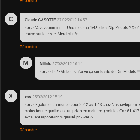
Répondre
C
Claude CASOTTE
27/02/2012 14:57
<br /> Vavavoummmm !!! Une moto au 1/43, chez Dip Models ? D'où vien
trouvé sur leur site. Merci.<br />
Répondre
M
Milinfo
27/02/2012 16:14
<br /> <br /> Ah ben si, j'ai vu ça sur le site de Dip Models !!!
X
xav
25/02/2012 15:19
<br /> Egalement annoncé pour 2012 au 1/43 chez Nashavtoprom. 
moins bonne qualité et d'un prix bien moindre. ( voir les Gaz 61-417
excellent rapport<br /> qualité prix)<br />
Répondre