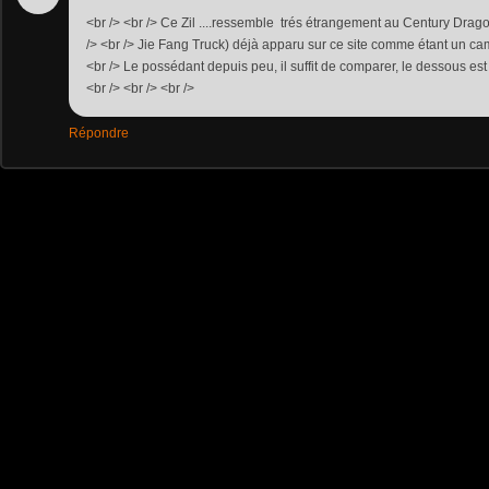
<br /> <br /> Ce Zil ....ressemble trés étrangement au Century Dra
/> <br /> Jie Fang Truck) déjà apparu sur ce site comme étant un cam
<br /> Le possédant depuis peu, il suffit de comparer, le dessous est 
<br /> <br /> <br />
Répondre