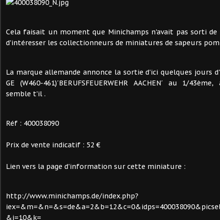
Cela faisait un moment que Minichamps n'avait pas sorti de
d'intéresser les collectionneurs de miniatures de sapeurs pom
La marque allemande annonce la sortie d'ici quelques jours
GE (W460-461)´BERUFSFEUERWEHR AACHEN´ au 1/43ème, 
semble t'il .
Réf : 400038090
Prix de vente indicatif : 52 €
Lien vers la page d'information sur cette miniature :
http://www.minichamps.de/index.php?
iex=&m=&n=&s=de&a=2&b=12&c=0&idps=400038090&picsel
&j=10&k=