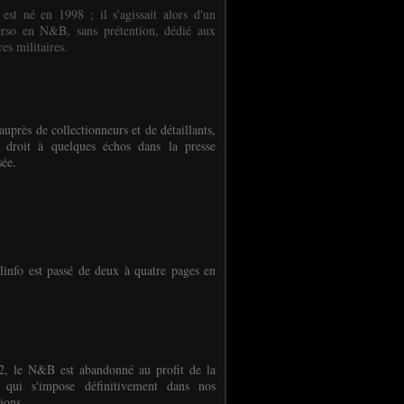
 est né en 1998 ; il s'agissait alors d'un
erso en N&B, sans prétention, dédié aux
es militaires.
auprès de collectionneurs et de détaillants,
 droit à quelques échos dans la presse
sée.
linfo est passé de deux à quatre pages en
, le N&B est abandonné au profit de la
r qui s'impose définitivement dans nos
ions.