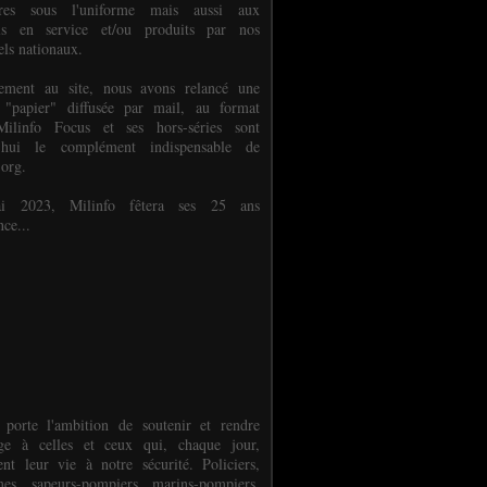
ures sous l'uniforme mais aussi aux
els en service et/ou produits par nos
els nationaux.
èlement au site, nous avons relancé une
 "papier" diffusée par mail, au format
ilinfo Focus et ses hors-séries sont
d'hui le complément indispensable de
.org.
 2023, Milinfo fêtera ses 25 ans
nce...
 porte l'ambition de soutenir et rendre
e à celles et ceux qui, chaque jour,
ent leur vie à notre sécurité. Policiers,
es, sapeurs-pompiers, marins-pompiers,