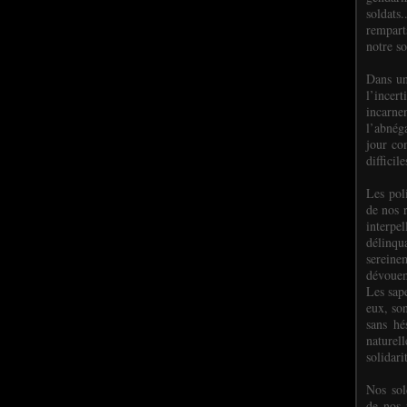
soldats.
rempart
notre so
Dans un
l’incer
incar
l’abnéga
jour co
difficil
Les poli
de nos 
interpe
délinq
sereine
dévoue
Les sap
eux, so
sans hé
naturell
solidari
Nos sol
de nos f