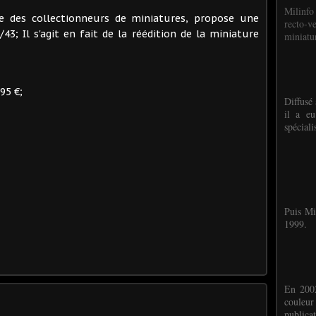
Milinfo
e des collectionneurs de miniatures, propose une
recto-v
43; Il s'agit en fait de la réédition de la miniature
miniatur
95 €;
Diffusé 
il a eu
spéciali
Puis Mi
1999.
En 2002
couleu
publicat