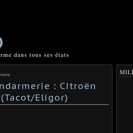
O
orme dans tous ses états
MILI
rmerie
darmerie : Citroën
(Tacot/Eligor)