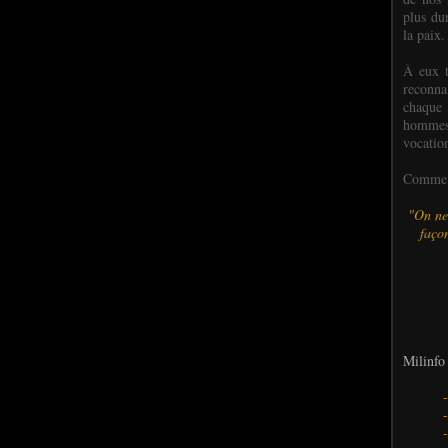
plus dur
la paix.
À eux t
reconn
chaque
hommes,
vocatio
Comme l
"On ne
façon
Milinfo 