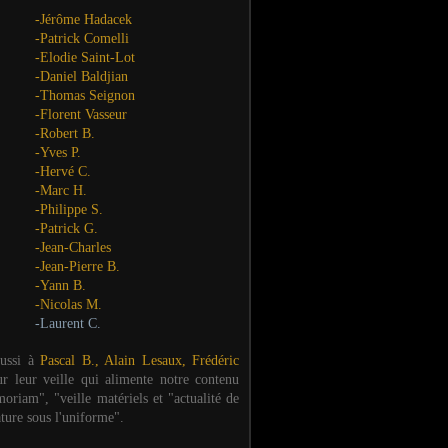
-Jérôme Hadacek
-Patrick Comelli
-Elodie Saint-Lot
-Daniel Baldjian
-Thomas Seignon
-Florent Vasseur
-Robert B.
-Yves P.
-Hervé C.
-Marc H.
-Philippe S.
-Patrick G.
-Jean-Charles
-Jean-Pierre B.
-Yann B.
-Nicolas M.
-Laurent C.
aussi à
Pascal B., Alain Lesaux, Frédéric
ur leur veille qui alimente notre contenu
oriam", "veille matériels et "actualité de
ature sous l'uniforme".