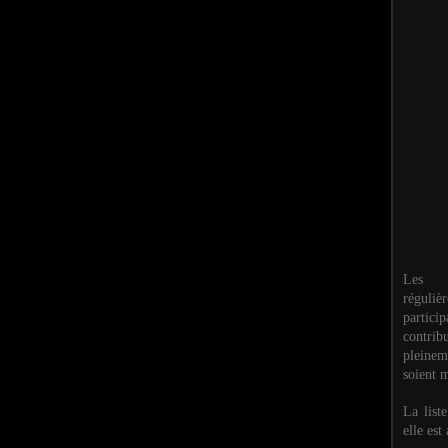
Les M
réguli
partic
contri
pleinem
soient m
La list
elle est