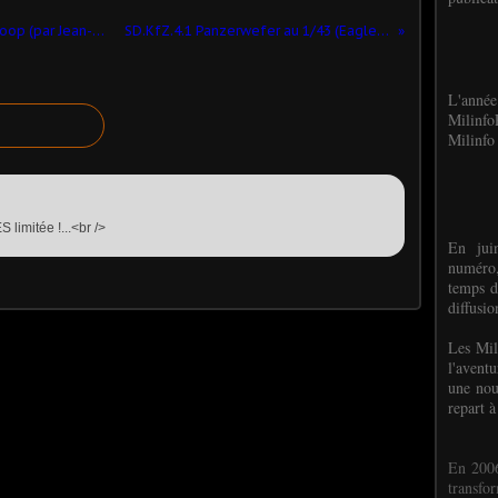
Modif : Merkava I au 1/50 sur base Galoop (par Jean-Charles)
SD.KfZ.4.1 Panzerwefer au 1/43 (Eagle Moss)
L'anné
Milinf
Milinfo 
 limitée !...<br />
En jui
numéro,
temps d
diffusi
Les Mil
l'avent
une nou
repart à
En 2006
transf