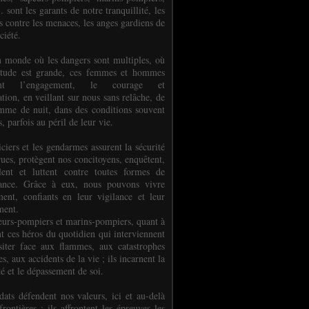
.. sont les garants de notre tranquillité, les
s contre les menaces, les anges gardiens de
ciété.
 monde où les dangers sont multiples, où
titude est grande, ces femmes et hommes
nent l’engagement, le courage et
tion, en veillant sur nous sans relâche, de
mme de nuit, dans des conditions souvent
es, parfois au péril de leur vie.
ciers et les gendarmes assurent la sécurité
rues, protègent nos concitoyens, enquêtent,
llent et luttent contre toutes formes de
uance. Grâce à eux, nous pouvons vivre
ment, confiants en leur vigilance et leur
ment.
eurs-pompiers et marins-pompiers, quant à
nt ces héros du quotidien qui interviennent
siter face aux flammes, aux catastrophes
es, aux accidents de la vie ; ils incarnent la
té et le dépassement de soi.
dats défendent nos valeurs, ici et au-delà
rontières ; ils affrontent les épreuves les