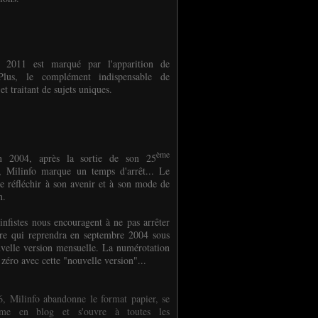
e 2011 est marqué par l'apparition de
oPlus, le complément indispensable de
et traitant de sujets uniques.
ème
n 2004, après la sortie de son 25
 Milinfo marque un temps d'arrêt... Le
e réfléchir à son avenir et à son mode de
on.
infistes nous encouragent à ne pas arrêter
ure qui reprendra en septembre 2004 sous
velle version mensuelle. La numérotation
 zéro avec cette "nouvelle version"...
, Milinfo abandonne le format papier, se
orme en blog et s'ouvre à toutes les