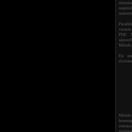
miniat
matéri
industri
P
arall
version
PDF. M
aujour
Milinfo
En mai
d'existe
Milinfo
hommag
consacr
gendarm