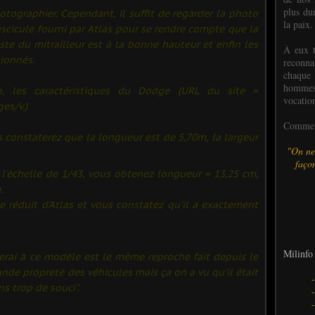
plus dur
otographier. Cependant, il suffit de regarder la photo
la paix.
ascicule fourni par Atlas pour se rendre compte que la
ste du mitrailleur est à la bonne hauteur et enfin les
À eux t
ionnés.
reconn
chaque
hommes,
n, les caractéristiques du Dodge (URL du site =
vocatio
es/v.)
Comme l
 constaterez que la longueur est de 5,70m, la largeur
"On ne
façon
l'échelle de 1/43, vous obtenez longueur = 13,25 cm,
.
 réduit d'Atlas et vous constatez qu'il a exactement
Milinfo 
ferai à ce modèle est le même reproche fait depuis le
nde propreté des véhicules mais ça on a vu qu'il était
ns trop de souci".