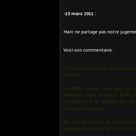
-15 mars 2011 :
Marc ne partage pas notre jugemen
Voici son commentaire :
"Suite à la lecture du c
ommentaire 
excessif.
En effet, comme vous avez pu le
véhicules entre autres le Bren Ca
importance à la fidélité des re
véhicules d'époque.
Or, pour le Dodge, je savais pou
modèle existe sans qu'il y ait une