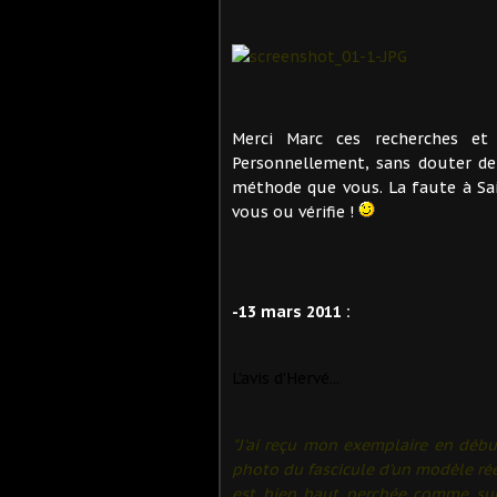
Merci Marc ces recherches et 
Personnellement, sans douter de
méthode que vous. La faute à Sa
vous ou vérifie !
-13 mars 2011 :
L'avis d'Hervé...
"J'ai reçu mon exemplaire en déb
photo du fascicule d'un modèle réel
est bien haut perchée comme sur 