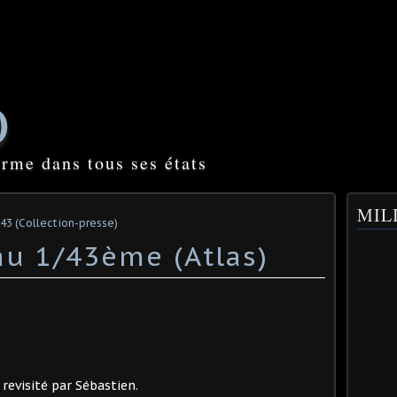
O
orme dans tous ses états
MILI
-43 (Collection-presse)
u 1/43ème (Atlas)
revisité par Sébastien.