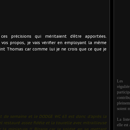
ces précisions qui méritaient d'être apportées.
 vos propos, je vais vérifier en employant la même
int Thomas car comme lui je ne crois que ce que je
Les M
réguli
partic
contri
pleinem
soient m
ut de semaine et le DODGE WC 63 est donc d'après la
La list
 restauré assez fidèle et la tourelle avec mitrailleuse
elle est
la miniature !! Bizarre car le soldat en se mettant