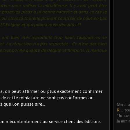
teur pour utiliser la mitrailleuse. Il y avait peut être
poser les pieds à la bonne hauteur et dans ce cas le
 ou alors la tourelle pouvait coulisser de haut en bas
?? Enigme et qui pourra m'en dire plus ?!
 ont bien étés reproduits trop haut, toujours en se
. La réduction n'a pas respectée... Ce n'est pas bien
ne très bonne qualité de détails et finitions. Il manque
as, on peut affirmer ou plus exactement confirmer
s de cette miniature ne sont pas conformes au
s que l'on puisse dire...
Merci 
R...
po
"In mem
la mini
on mécontentement au service client des éditions