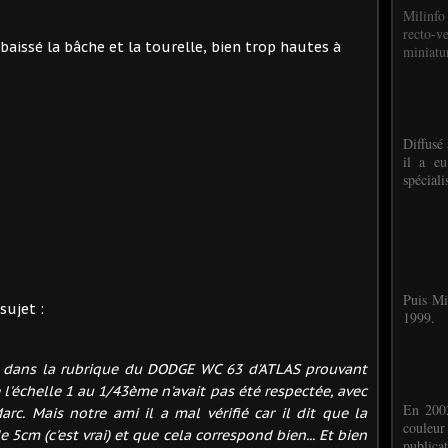
Milinfo
recto-v
baissé la bâche et la tourelle, bien trop hautes à
miniatur
Diffusé 
il a eu
spéciali
Puis Mi
sujet :
1999.
e dans la rubrique du DODGE WC 63 d'ATLAS prouvant
l'échelle 1 au 1/43ème n'avait pas été respectée, avec
En 2002
rc. Mais notre ami il a mal vérifié car il dit que la
couleu
 5cm (c'est vrai) et que cela correspond bien... Et bien
publicat