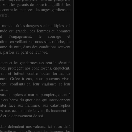
.. sont les garants de notre tranquillité, les
s contre les menaces, les anges gardiens de
ciété.
 monde où les dangers sont multiples, où
titude est grande, ces femmes et hommes
nent l’engagement, le courage et
tion, en veillant sur nous sans relâche, de
mme de nuit, dans des conditions souvent
es, parfois au péril de leur vie.
ciers et les gendarmes assurent la sécurité
rues, protègent nos concitoyens, enquêtent,
llent et luttent contre toutes formes de
uance. Grâce à eux, nous pouvons vivre
ment, confiants en leur vigilance et leur
ment.
eurs-pompiers et marins-pompiers, quant à
nt ces héros du quotidien qui interviennent
siter face aux flammes, aux catastrophes
es, aux accidents de la vie ; ils incarnent la
té et le dépassement de soi.
dats défendent nos valeurs, ici et au-delà
rontières ; ils affrontent les épreuves les