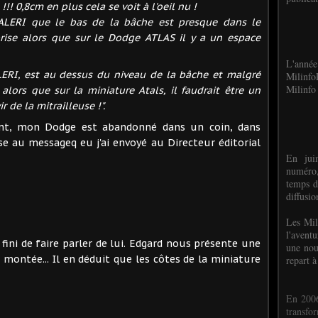
!! 0,8cm en plus cela se voit à l'oeil nu !
ALERI que le bas de la bâche est presque dans le
ise alors que sur le Dodge ATLAS il y a un espace
L'anné
LERI, est au dessus du niveau de la bâche et malgré
Milinf
Milinfo 
alors que sur la miniature Atals, il faudrait être un
 de la mitrailleuse !".
ent, mon Dodge est abandonné dans un coin, dans
e au messageq eu j'ai envoyé au Directeur éditorial
En jui
numéro,
temps d
diffusi
Les Mil
l'avent
fini de faire parler de lui. Edgard nous présente une
une nou
 montée... Il en déduit que les côtes de la miniature
repart à
En 2006
transf