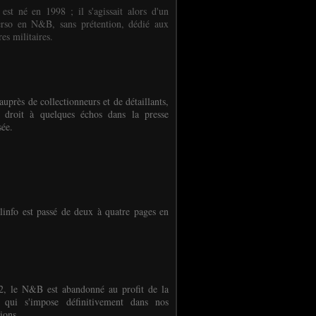
 est né en 1998 ; il s'agissait alors d'un
erso en N&B, sans prétention, dédié aux
es militaires.
auprès de collectionneurs et de détaillants,
 droit à quelques échos dans la presse
sée.
linfo est passé de deux à quatre pages en
, le N&B est abandonné au profit de la
r qui s'impose définitivement dans nos
ions.