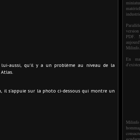
miniat
matéri
industri
P
arall
version
PDF. M
aujour
Milinfo
En mai
d'existe
 lui-aussi, qu'il y a un problème au niveau de la
Atlas.
n, il s'appuie sur la photo ci-dessous qui montre un
.
Milinfo
hommag
consacr
gendarm