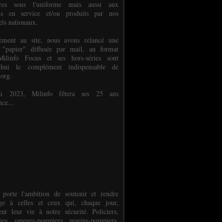
ures sous l'uniforme mais aussi aux
els en service et/ou produits par nos
els nationaux.
èlement au site, nous avons relancé une
 "papier" diffusée par mail, au format
ilinfo Focus et ses hors-séries sont
d'hui le complément indispensable de
.org.
 2023, Milinfo fêtera ses 25 ans
nce...
 porte l'ambition de soutenir et rendre
e à celles et ceux qui, chaque jour,
ent leur vie à notre sécurité. Policiers,
es, sapeurs-pompiers, marins-pompiers,