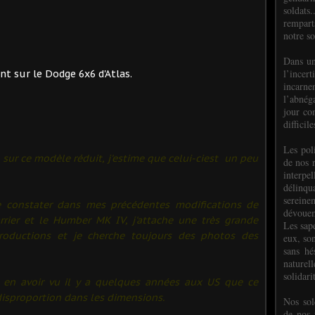
soldats.
rempart
notre so
Dans un
l’incer
t sur le Dodge 6x6 d'Atlas.
incar
l’abnéga
jour co
difficil
Les poli
sur ce modèle réduit, j'estime que celui-ciest un peu
de nos 
interpe
délinq
sereine
 constater dans mes précédentes modifications de
dévoue
rrier et le Humber MK IV, j'attache une très grande
Les sap
productions et je cherche toujours des photos des
eux, so
sans hé
naturell
solidari
r en avoir vu il y a quelques années aux US que ce
 disproportion dans les dimensions.
Nos sol
de nos f