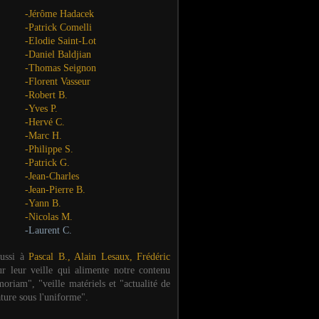
-Jérôme Hadacek
-Patrick Comelli
-Elodie Saint-Lot
-Daniel Baldjian
-Thomas Seignon
-Florent Vasseur
-Robert B.
-Yves P.
-Hervé C.
-Marc H.
-Philippe S.
-Patrick G.
-Jean-Charles
-Jean-Pierre B.
-Yann B.
-Nicolas M.
-Laurent C.
aussi à
Pascal B., Alain Lesaux, Frédéric
ur leur veille qui alimente notre contenu
oriam", "veille matériels et "actualité de
ature sous l'uniforme".