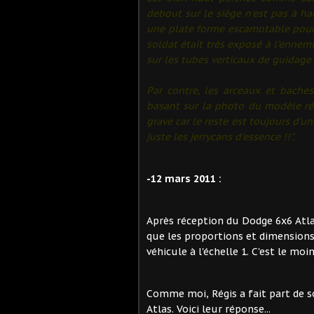
debout sur le siège n'est pas à hau
une plate forme escamotable pour 
soldat était très exposé à l'ennemi
sur les tubes verticaux de guidage 
Par contre, les arceaux et baches
basant sur la photo du modèle réel
grave car le reste est toujours d'u
juste les jerrycans d'essence !!".
-12 mars 2011 :
Après réception du Dodge 6x6 Atl
que les proportions et dimension
véhicule à l'échelle 1. C'est le moin
Comme moi, Régis a fait part de s
Atlas. Voici leur réponse...