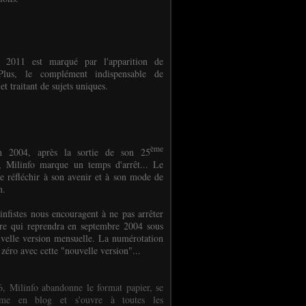
e 2011 est marqué par l'apparition de
oPlus, le complément indispensable de
et traitant de sujets uniques.
ème
n 2004, après la sortie de son 25
 Milinfo marque un temps d'arrêt... Le
e réfléchir à son avenir et à son mode de
on.
infistes nous encouragent à ne pas arrêter
ure qui reprendra en septembre 2004 sous
velle version mensuelle. La numérotation
 zéro avec cette "nouvelle version"...
, Milinfo abandonne le format papier, se
orme en blog et s'ouvre à toutes les