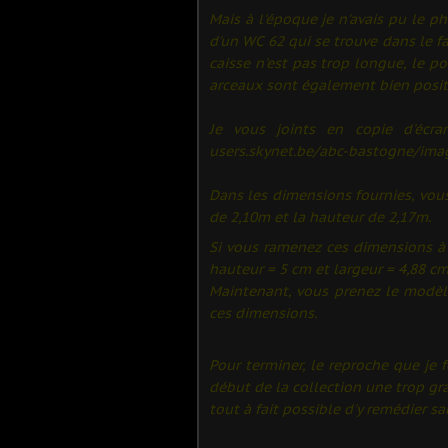
Mais à l'époque je n'avais pu le ph
d'un WC 62 qui se trouve dans le f
caisse n'est pas trop longue, le po
arceaux sont également bien posit
Je vous joints en copie d'écra
users.skynet.be/abc-bastogne/imag
Dans les dimensions fournies, vous
de 2,10m et la hauteur de 2,17m.
Si vous ramenez ces dimensions à 
hauteur = 5 cm et largeur = 4,88 cm
Maintenant, vous prenez le modèle
ces dimensions.
Pour terminer, le reproche que je 
début de la collection une trop gra
tout à fait possible d'y remédier sa