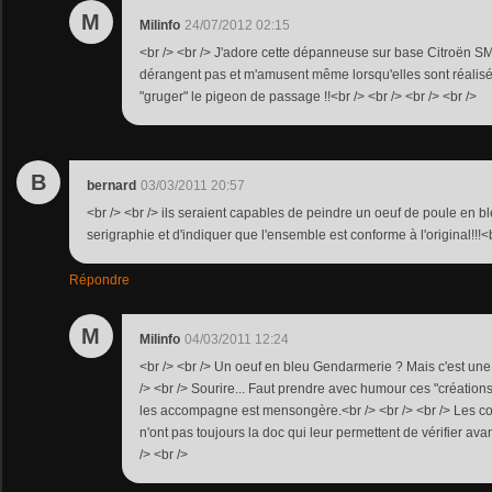
M
Milinfo
24/07/2012 02:15
<br /> <br /> J'adore cette dépanneuse sur base Citroën SM
dérangent pas et m'amusent même lorsqu'elles sont réalisé
"gruger" le pigeon de passage !!<br /> <br /> <br /> <br />
B
bernard
03/03/2011 20:57
<br /> <br /> ils seraient capables de peindre un oeuf de poule en 
serigraphie et d'indiquer que l'ensemble est conforme à l'original!!!<br
Répondre
M
Milinfo
04/03/2011 12:24
<br /> <br /> Un oeuf en bleu Gendarmerie ? Mais c'est une 
/> <br /> Sourire... Faut prendre avec humour ces "création
les accompagne est mensongère.<br /> <br /> <br /> Les co
n'ont pas toujours la doc qui leur permettent de vérifier avan
/> <br />