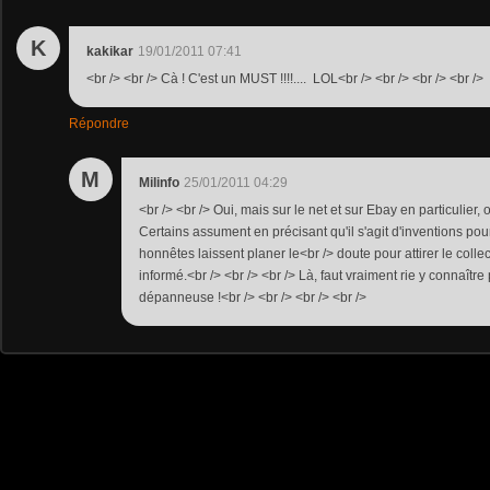
K
kakikar
19/01/2011 07:41
<br /> <br /> Cà ! C'est un MUST !!!!.... LOL<br /> <br /> <br /> <br />
Répondre
M
Milinfo
25/01/2011 04:29
<br /> <br /> Oui, mais sur le net et sur Ebay en particulier,
Certains assument en précisant qu'il s'agit d'inventions pour
honnêtes laissent planer le<br /> doute pour attirer le coll
informé.<br /> <br /> <br /> Là, faut vraiment rie y connaître
dépanneuse !<br /> <br /> <br /> <br />