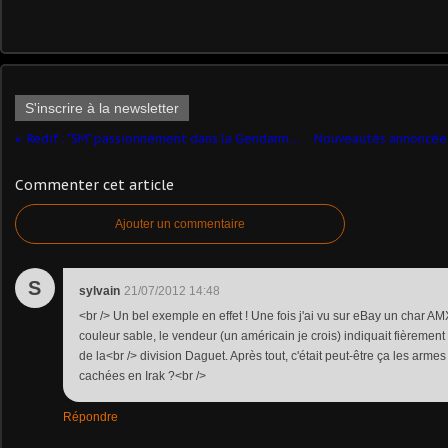
S'inscrire à la newsletter
Redif : "SM" passionnément dans la Gendarmerie...
Commenter cet article
Ajouter un commentaire
S
sylvain
21/07/2012 14:48
<br /> Un bel exemple en effet ! Une fois j'ai vu sur eBay un char A
couleur sable, le vendeur (un américain je crois) indiquait fièrement q
de la<br /> division Daguet. Après tout, c'était peut-être ça les arm
cachées en Irak ?<br />
Répondre