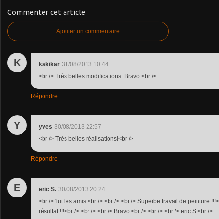
Commenter cet article
Ajouter un commentaire
K
kakikar
31/08/2013 10:44
<br /> Très belles modifications. Bravo.<br />
Répondre
Y
yves
30/08/2013 22:57
<br /> Très belles réalisations!<br />
Répondre
E
eric S.
30/08/2013 20:24
<br /> 'lut les amis.<br /> <br /> <br /> Superbe travail de peinture !!!
résultat !!!<br /> <br /> <br /> Bravo.<br /> <br /> <br /> eric S.<br />