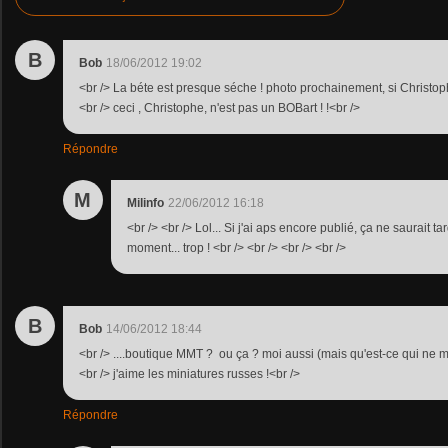
B
Bob
18/06/2012 19:02
<br /> La béte est presque séche ! photo prochainement, si Christophe
<br /> ceci , Christophe, n'est pas un BOBart ! !<br />
Répondre
M
Milinfo
22/06/2012 16:18
<br /> <br /> Lol... Si j'ai aps encore publié, ça ne saurait ta
moment... trop ! <br /> <br /> <br /> <br />
B
Bob
14/06/2012 18:44
<br /> ....boutique MMT ? ou ça ? moi aussi (mais qu'est-ce qui ne m
<br /> j'aime les miniatures russes !<br />
Répondre