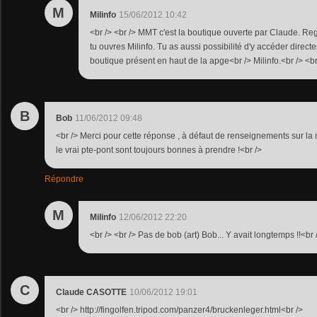
M
Milinfo
15/06/2012 10:42
<br /> <br /> MMT c'est la boutique ouverte par Claude. R
tu ouvres Milinfo. Tu as aussi possibilité d'y accéder direct
boutique présent en haut de la apge<br /> Milinfo.<br /> <br 
B
Bob
11/06/2012 09:48
<br /> Merci pour cette réponse , à défaut de renseignements sur l
le vrai pte-pont sont toujours bonnes à prendre !<br />
Répondre
M
Milinfo
12/06/2012 22:20
<br /> <br /> Pas de bob (art) Bob... Y avait longtemps !!<br /
C
Claude CASOTTE
10/06/2012 19:01
<br /> http://fingolfen.tripod.com/panzer4/bruckenleger.html<br />