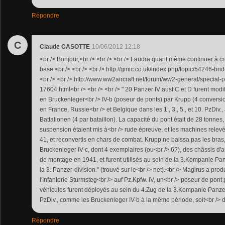
Répondre
C
Claude CASOTTE
10/06/2012 12:18
<br /> Bonjour,<br /> <br /> <br /> Faudra quant même continuer à cr
base.<br /> <br /> <br /> http://gmic.co.uk/index.php/topic/54246-bri
<br /> <br /> http://www.ww2aircraft.net/forum/ww2-general/special
17604.html<br /> <br /> <br /> " 20 Panzer IV ausf C et D furent modi
en Bruckenleger<br /> IV-b (poseur de ponts) par Krupp (4 conversio
en France, Russie<br /> et Belgique dans les 1., 3., 5., et 10. PzDiv.
Battalionen (4 par bataillon). La capacité du pont était de 28 tonnes,
suspension étaient mis à<br /> rude épreuve, et les machines relevée
41, et reconvertis en chars de combat. Krupp ne baissa pas les bras,
Bruckenleger IV-c, dont 4 exemplaires (ou<br /> 6?), des châssis d'a
de montage en 1941, et furent utilisés au sein de la 3.Kompanie Pan
la 3. Panzer-division." (trouvé sur le<br /> net).<br /> Magirus a prod
l'Infanterie Sturmsteg<br /> auf Pz.Kpfw. IV, un<br /> poseur de pont p
véhicules furent déployés au sein du 4.Zug de la 3.Kompanie Panzer 
PzDiv., comme les Bruckenleger IV-b à la même période, soit<br /> 
Répondre