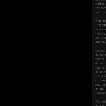
soldats.
rempart
notre so
Dans un
l’incer
incar
l’abnéga
jour co
difficil
Les poli
de nos 
interpe
délinq
sereine
dévoue
Les sap
eux, so
sans hé
naturell
solidari
Nos sol
de nos f