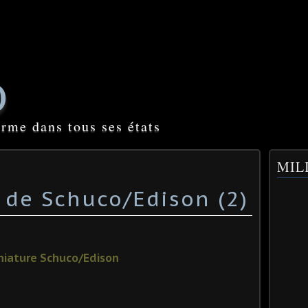
O
orme dans tous ses états
MILI
 de Schuco/Edison (2)
niature Schuco/Edison