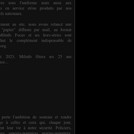
ures sous l'uniforme mais aussi aux
els en service et/ou produits par nos
els nationaux.
èlement au site, nous avons relancé une
 "papier" diffusée par mail, au format
ilinfo Focus et ses hors-séries sont
d'hui le complément indispensable de
.org.
 2023, Milinfo fêtera ses 25 ans
nce...
 porte l'ambition de soutenir et rendre
e à celles et ceux qui, chaque jour,
ent leur vie à notre sécurité. Policiers,
es, sapeurs-pompiers, marins-pompiers,