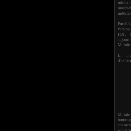
miniat
matéri
industri
P
arall
version
PDF. M
aujour
Milinfo
En mai
d'existe
Milinfo
hommag
consacr
gendarm