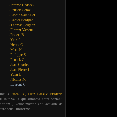
-Jérôme Hadacek
-Patrick Comelli
-Elodie Saint-Lot
-Daniel Baldjian
-Thomas Seignon
-Florent Vasseur
-Robert B.
-Yves P.
-Hervé C.
-Marc H.
-Philippe S.
-Patrick G.
-Jean-Charles
-Jean-Pierre B.
-Yann B.
-Nicolas M.
-Laurent C.
aussi à
Pascal B., Alain Lesaux, Frédéric
ur leur veille qui alimente notre contenu
oriam", "veille matériels et "actualité de
ature sous l'uniforme".