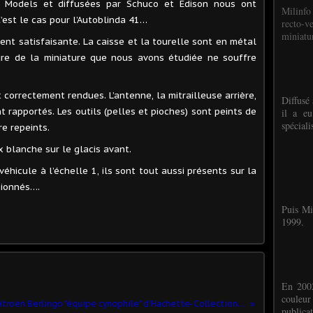
ls Models et diffusées par Schuco et Edison nous ont
Milinfo
’est le cas pour l’Autoblinda 41…
recto-v
miniatur
nt satisfaisante. La caisse et la tourelle sont en métal
ure de la miniature que nous avons étudiée ne souffre
 correctement rendues. L’antenne, la mitrailleuse arrière,
Diffusé 
 rapportés. Les outils (pelles et pioches) sont peints de
il a eu
spéciali
re repeints.
x blanche sur le glacis avant.
véhicule à l’échelle 1, ils sont tout aussi présents sur la
sionnés….
Puis Mi
1999.
En 2002
couleu
Citroën Berlingo "équipe cynophile" d'Hachette-Collections (1)
publicat