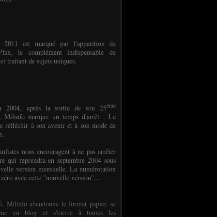
e 2011 est marqué par l'apparition de
oPlus, le complément indispensable de
et traitant de sujets uniques.
ème
n 2004, après la sortie de son 25
 Milinfo marque un temps d'arrêt... Le
e réfléchir à son avenir et à son mode de
on.
infistes nous encouragent à ne pas arrêter
ure qui reprendra en septembre 2004 sous
velle version mensuelle. La numérotation
 zéro avec cette "nouvelle version"...
, Milinfo abandonne le format papier, se
orme en blog et s'ouvre à toutes les