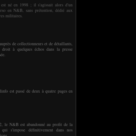
 est né en 1998 ; il s'agissait alors d'un
erso en N&B, sans prétention, dédié aux
es militaires.
auprès de collectionneurs et de détaillants,
 droit à quelques échos dans la presse
sée.
linfo est passé de deux à quatre pages en
, le N&B est abandonné au profit de la
r qui s'impose définitivement dans nos
ions.