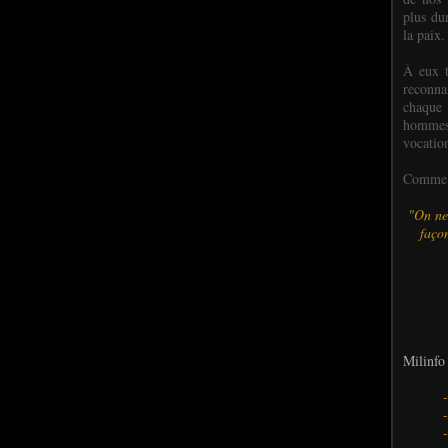
plus dur
la paix.
À eux t
reconn
chaque
hommes,
vocatio
Comme l
"On ne
façon
Milinfo 