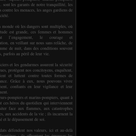
.. sont les garants de notre tranquillité, les
s contre les menaces, les anges gardiens de
ciété.
 monde où les dangers sont multiples, où
titude est grande, ces femmes et hommes
nent l’engagement, le courage et
tion, en veillant sur nous sans relâche, de
mme de nuit, dans des conditions souvent
es, parfois au péril de leur vie.
ciers et les gendarmes assurent la sécurité
rues, protègent nos concitoyens, enquêtent,
llent et luttent contre toutes formes de
uance. Grâce à eux, nous pouvons vivre
ment, confiants en leur vigilance et leur
ment.
eurs-pompiers et marins-pompiers, quant à
nt ces héros du quotidien qui interviennent
siter face aux flammes, aux catastrophes
es, aux accidents de la vie ; ils incarnent la
té et le dépassement de soi.
dats défendent nos valeurs, ici et au-delà
rontières ; ils affrontent les épreuves les