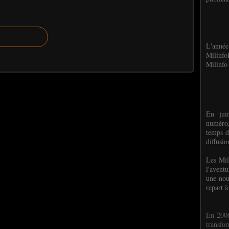
L'anné
Milinf
Milinfo 
En jui
numéro,
temps d
diffusi
Les Mil
l'avent
une nou
repart à
En 2006
transf