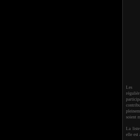
Les M
réguli
partic
contri
pleinem
soient m
La list
elle est