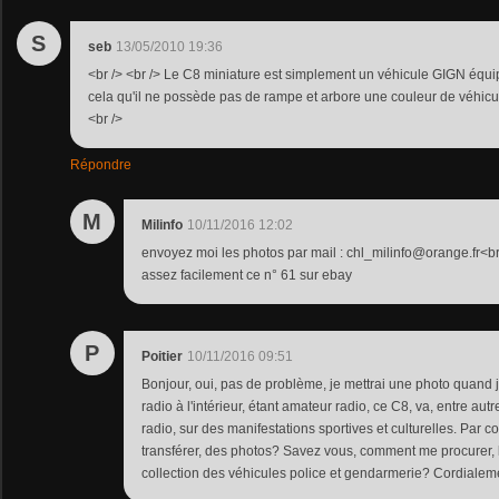
S
seb
13/05/2010 19:36
<br /> <br /> Le C8 miniature est simplement un véhicule GIGN équip
cela qu'il ne possède pas de rampe et arbore une couleur de véhicule c
<br />
Répondre
M
Milinfo
10/11/2016 12:02
envoyez moi les photos par mail : chl_milinfo@orange.fr<br
assez facilement ce n° 61 sur ebay
P
Poitier
10/11/2016 09:51
Bonjour, oui, pas de problème, je mettrai une photo quand j
radio à l'intérieur, étant amateur radio, ce C8, va, entre autr
radio, sur des manifestations sportives et culturelles. Par 
transférer, des photos? Savez vous, comment me procurer,
collection des véhicules police et gendarmerie? Cordialem