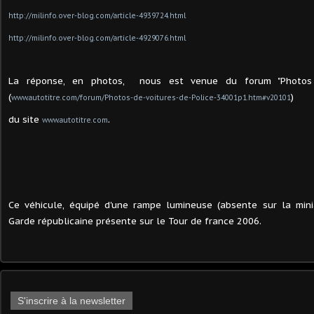
http://milinfo.over-blog.com/article-4939724.html
http://milinfo.over-blog.com/article-4929076.html
La réponse, en photos, nous est venue du forum "Photos 
(
)
www.autotitre.com/forum/Photos-de-voitures-de-Police-34001p1.htm#v20101
.
du site
www.autotitre.com
Ce véhicule, équipé d'une rampe lumineuse (absente sur la minia
Garde républicaine présente sur le Tour de france 2006.
S'inscrire à la newsletter