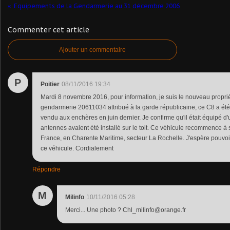
Equipements de la Gendarmerie au 31 décembre 2006
Commenter cet article
Ajouter un commentaire
P
Poitier
08/11/2016 19:34
Mardi 8 novembre 2016, pour information, je suis le nouveau propri
gendarmerie 20611034 attribué à la garde républicaine, ce C8 a été
vendu aux enchères en juin dernier. Je confirme qu'il était équipé 
antennes avaient été installé sur le toit. Ce véhicule recommence à s
France, en Charente Maritime, secteur La Rochelle. J'espère pouvoir 
ce véhicule. Cordialement
Répondre
M
Milinfo
10/11/2016 05:28
Merci... Une photo ? Chl_milinfo@orange.fr