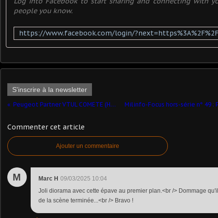
Log into Facebook to start sharing and connecting with you
people you know.
S'inscrire à la newsletter
Peugeot Partner VTUL COMETE (Hachette-collections - 1/43) ​
Commenter cet article
Ajouter un commentaire
M
Marc H
09/03/2025 10:04
Joli diorama avec cette épave au premier plan.<br /> Dommage qu'il 
de la scène terminée...<br /> Bravo !