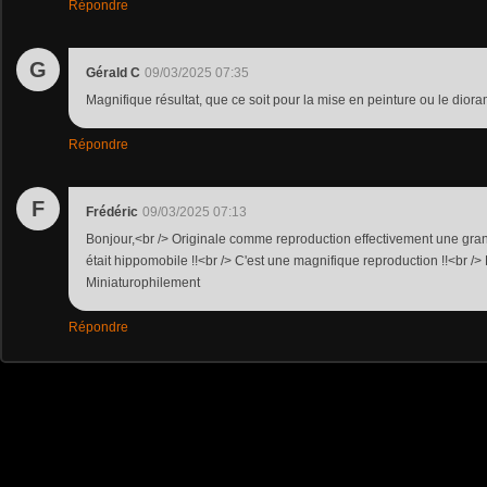
Répondre
G
Gérald C
09/03/2025 07:35
Magnifique résultat, que ce soit pour la mise en peinture ou le dioram
Répondre
F
Frédéric
09/03/2025 07:13
Bonjour,<br /> Originale comme reproduction effectivement une gra
était hippomobile !!<br /> C'est une magnifique reproduction !!<br /> F
Miniaturophilement
Répondre