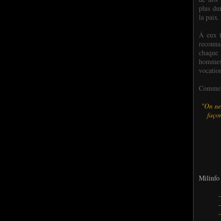
plus dur
la paix.
À eux t
reconn
chaque
hommes,
vocatio
Comme l
"On ne
façon
Milinfo 