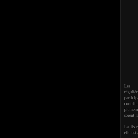
Les M
réguli
partic
contri
pleinem
soient m
La list
elle est