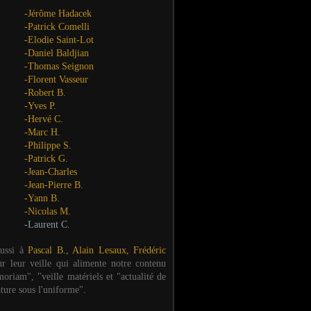
-Jérôme Hadacek
-Patrick Comelli
-Elodie Saint-Lot
-Daniel Baldjian
-Thomas Seignon
-Florent Vasseur
-Robert B.
-Yves P.
-Hervé C.
-Marc H.
-Philippe S.
-Patrick G.
-Jean-Charles
-Jean-Pierre B.
-Yann B.
-Nicolas M.
-Laurent C.
aussi à
Pascal B., Alain Lesaux, Frédéric
ur leur veille qui alimente notre contenu
oriam", "veille matériels et "actualité de
ature sous l'uniforme".