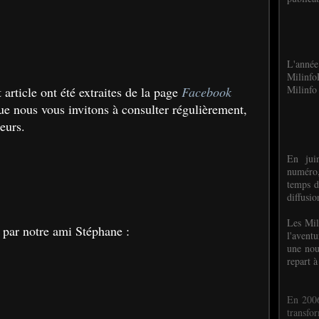
L'anné
Milinf
Milinfo 
 article ont été extraites de la page
Facebook
e nous vous invitons à consulter régulièrement,
teurs.
En jui
numéro,
temps d
diffusi
Les Mil
s par notre ami Stéphane :
l'avent
une nou
repart à
En 2006
transf