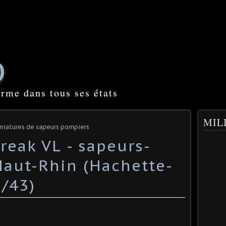
O
orme dans tous ses états
MILI
niatures de sapeurs pompiers
reak VL - sapeurs-
aut-Rhin (Hachette-
1/43)