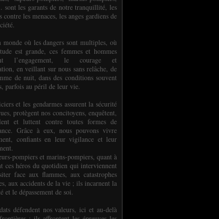
.. sont les garants de notre tranquillité, les
s contre les menaces, les anges gardiens de
ciété.
 monde où les dangers sont multiples, où
titude est grande, ces femmes et hommes
nent l’engagement, le courage et
tion, en veillant sur nous sans relâche, de
mme de nuit, dans des conditions souvent
es, parfois au péril de leur vie.
ciers et les gendarmes assurent la sécurité
rues, protègent nos concitoyens, enquêtent,
llent et luttent contre toutes formes de
uance. Grâce à eux, nous pouvons vivre
ment, confiants en leur vigilance et leur
ment.
eurs-pompiers et marins-pompiers, quant à
nt ces héros du quotidien qui interviennent
siter face aux flammes, aux catastrophes
es, aux accidents de la vie ; ils incarnent la
té et le dépassement de soi.
dats défendent nos valeurs, ici et au-delà
rontières ; ils affrontent les épreuves les