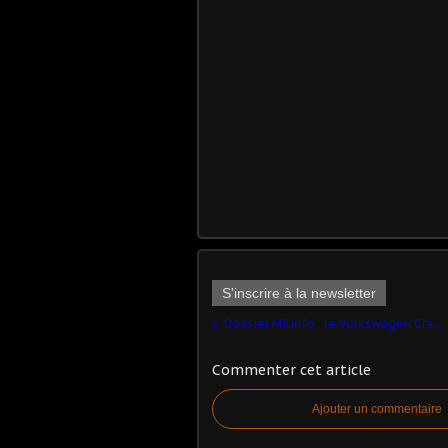
S'inscrire à la newsletter
Dossier Milinfo : le Volkswagen Crafter L2H2 du CNIG (ODEON - 143) ​
Commenter cet article
Ajouter un commentaire