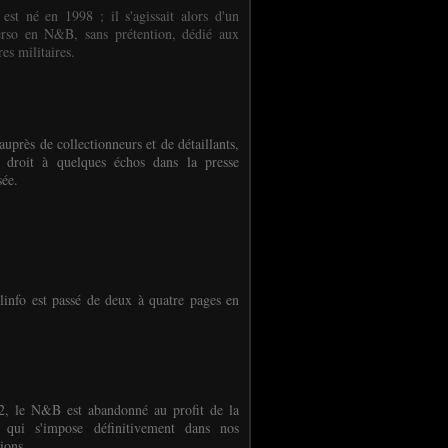
 est né en 1998 ; il s'agissait alors d'un
erso en N&B, sans prétention, dédié aux
es militaires.
auprès de collectionneurs et de détaillants,
 droit à quelques échos dans la presse
sée.
linfo est passé de deux à quatre pages en
, le N&B est abandonné au profit de la
r qui s'impose définitivement dans nos
ions.