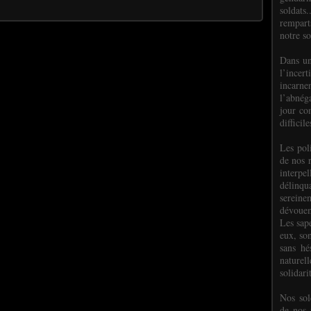
soldats.
rempart
notre so
Dans un
l’incer
incar
l’abnéga
jour co
difficil
Les poli
de nos 
interpe
délinq
sereine
dévoue
Les sap
eux, so
sans hé
naturell
solidari
Nos sol
de nos f