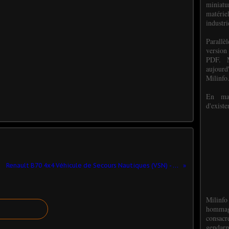
miniat
matéri
industri
P
arall
version
PDF. M
aujour
Milinfo
En mai
d'existe
Renault B70 4x4 Véhicule de Secours Nautiques (VSN) - pompiers de l'Ain (Hachette-Collections - 1/43) ​
Milinfo
hommag
consacr
gendarm