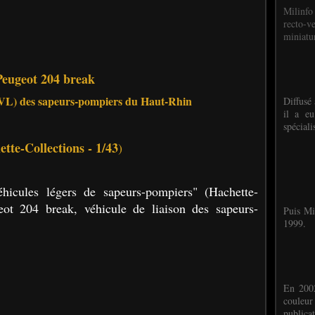
Milinfo
recto-v
miniatur
Peugeot 204 break
(VL) des sapeurs-pompiers du Haut-Rhin
Diffusé 
il a eu
spéciali
tte-Collections - 1/43
)
hicules légers de sapeurs-pompiers" (Hachette-
eot 204 break, véhicule de liaison des sapeurs-
Puis Mi
1999.
En 2002
couleu
publicat