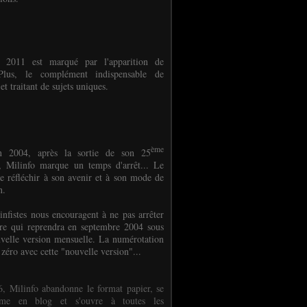
e 2011 est marqué par l'apparition de
oPlus, le complément indispensable de
et traitant de sujets uniques.
ème
n 2004, après la sortie de son 25
 Milinfo marque un temps d'arrêt... Le
e réfléchir à son avenir et à son mode de
on.
infistes nous encouragent à ne pas arrêter
ure qui reprendra en septembre 2004 sous
velle version mensuelle. La numérotation
 zéro avec cette "nouvelle version"...
, Milinfo abandonne le format papier, se
orme en blog et s'ouvre à toutes les