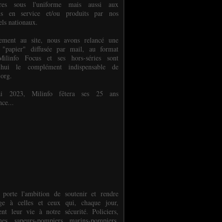
ures sous l'uniforme mais aussi aux
els en service et/ou produits par nos
els nationaux.
èlement au site, nous avons relancé une
 "papier" diffusée par mail, au format
ilinfo Focus et ses hors-séries sont
d'hui le complément indispensable de
.org.
 2023, Milinfo fêtera ses 25 ans
nce...
 porte l'ambition de soutenir et rendre
e à celles et ceux qui, chaque jour,
ent leur vie à notre sécurité. Policiers,
es, sapeurs-pompiers, marins-pompiers,