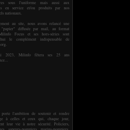
ures sous l'uniforme mais aussi aux
els en service et/ou produits par nos
els nationaux.
èlement au site, nous avons relancé une
 "papier" diffusée par mail, au format
ilinfo Focus et ses hors-séries sont
d'hui le complément indispensable de
.org.
 2023, Milinfo fêtera ses 25 ans
nce...
 porte l'ambition de soutenir et rendre
e à celles et ceux qui, chaque jour,
ent leur vie à notre sécurité. Policiers,
es, sapeurs-pompiers, marins-pompiers,