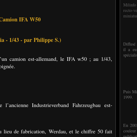
Milinfo
recto-v
miniatur
Camion IFA W50
 - 1/43 - par Philippe S.)
Diffusé 
il a eu
spéciali
d’un camion est-allemand, le IFA w50 ; au 1/43,
soignée.
Puis Mi
1999.
’ancienne Industrieverband Fahrzeugbau est-
En 2002
 lieu de fabrication, Werdau, et le chiffre 50 fait
couleu
publicat