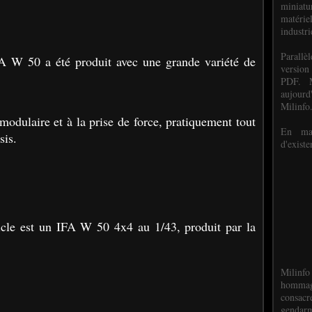
miniat
matéri
industri
P
arall
FA W 50 a été produit avec une grande variété de
version
PDF. M
aujour
Milinfo
modulaire et à la prise de force, pratiquement tout
En mai
sis.
d'existe
rticle est un IFA W 50 4x4 au 1/43, produit par la
Milinfo
hommag
consacr
gendarm