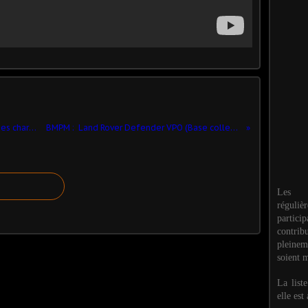
Nouveauté librairie : Les marquages des chars du Marines Corps (par R. Cansière)
BMPM : ​ Land Rover Defender VPO (Base collection-presse - 1/43 - par D. Baldjian) ​
Les M
réguli
partic
contri
pleinem
soient m
La list
elle est