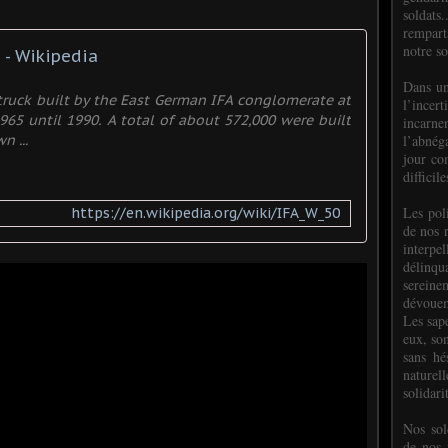
soldats.
rempart
notre so
 - Wikipedia
Dans un
ruck built by the East German IFA conglomerate at
l’incer
965 until 1990. A total of about 572,000 were built
incar
l’abnéga
n ...
jour co
difficil
Les poli
https://en.wikipedia.org/wiki/IFA_W_50
de nos 
interpe
délinq
sereine
dévoue
Les sap
eux, so
sans hé
naturell
solidari
Nos sol
de nos f