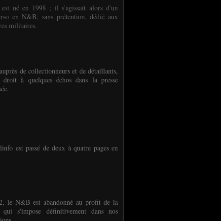
 est né en 1998 ; il s'agissait alors d'un
erso en N&B, sans prétention, dédié aux
es militaires.
auprès de collectionneurs et de détaillants,
 droit à quelques échos dans la presse
sée.
linfo est passé de deux à quatre pages en
, le N&B est abandonné au profit de la
r qui s'impose définitivement dans nos
ions.