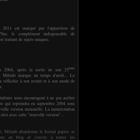
e 2011 est marqué par l'apparition de
oPlus, le complément indispensable de
et traitant de sujets uniques.
ème
n 2004, après la sortie de son 25
 Milinfo marque un temps d'arrêt... Le
e réfléchir à son avenir et à son mode de
on.
infistes nous encouragent à ne pas arrêter
ure qui reprendra en septembre 2004 sous
velle version mensuelle. La numérotation
 zéro avec cette "nouvelle version"...
, Milinfo abandonne le format papier, se
orme en blog et s'ouvre à toutes les