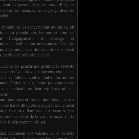
.. sont les garants de notre tranquillité, les
s contre les menaces, les anges gardiens de
ciété.
 monde où les dangers sont multiples, où
titude est grande, ces femmes et hommes
nent l’engagement, le courage et
tion, en veillant sur nous sans relâche, de
mme de nuit, dans des conditions souvent
es, parfois au péril de leur vie.
ciers et les gendarmes assurent la sécurité
rues, protègent nos concitoyens, enquêtent,
llent et luttent contre toutes formes de
uance. Grâce à eux, nous pouvons vivre
ment, confiants en leur vigilance et leur
ment.
eurs-pompiers et marins-pompiers, quant à
nt ces héros du quotidien qui interviennent
siter face aux flammes, aux catastrophes
es, aux accidents de la vie ; ils incarnent la
té et le dépassement de soi.
dats défendent nos valeurs, ici et au-delà
rontières ; ils affrontent les épreuves les