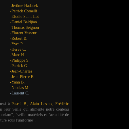
-Jérôme Hadacek
-Patrick Comelli
-Elodie Saint-Lot
-Daniel Baldjian
-Thomas Seignon
-Florent Vasseur
-Robert B.
-Yves P.
-Hervé C.
-Marc H.
-Philippe S.
-Patrick G.
-Jean-Charles
-Jean-Pierre B.
-Yann B.
-Nicolas M.
-Laurent C.
aussi à
Pascal B., Alain Lesaux, Frédéric
ur leur veille qui alimente notre contenu
oriam", "veille matériels et "actualité de
ature sous l'uniforme".