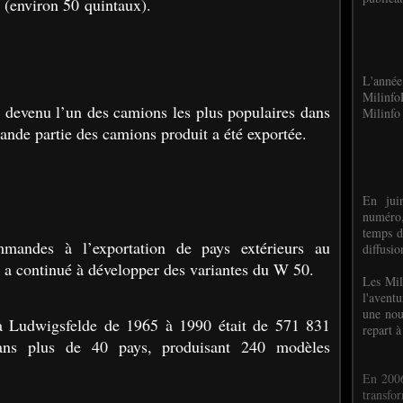
e (environ 50 quintaux).
L'anné
Milinf
t devenu l’un des camions les plus populaires dans
Milinfo 
ande partie des camions produit a été exportée.
En jui
numéro,
temps d
andes à l’exportation de pays extérieurs au
diffusi
 a continué à développer des variantes du W 50.
Les Mil
l'avent
une nou
à Ludwigsfelde de 1965 à 1990 était de 571 831
repart à
dans plus de 40 pays, produisant 240 modèles
En 2006
transf