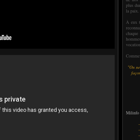
plus dur
la paix.
À eux t
reconn
chaque
hommes,
vocatio
Comme l
"On ne
façon
Milinfo 