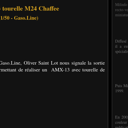
Milinfo
tourelle M24 Chaffee
recto-v
miniatur
(1/50 - Gaso.Line)
Diffusé 
il a eu
spéciali
Gaso.Line, Oliver Saint Lot nous signale la sortie
ermettant de réaliser un AMX-13 avec tourelle de
Puis Mi
1999.
En 2002
couleu
publicat