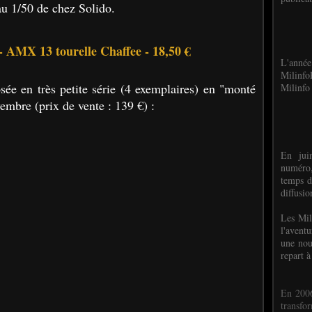
au 1/50 de chez Solido.
- AMX 13 tourelle Chaffee - 18,50 €
L'anné
Milinf
sée en très petite série (4 exemplaires) en "monté
Milinfo 
embre (prix de vente : 139 €) :
En jui
numéro,
temps d
diffusi
Les Mil
l'avent
une nou
repart à
En 2006
transf