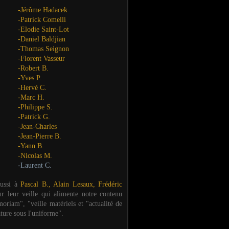
-Jérôme Hadacek
-Patrick Comelli
-Elodie Saint-Lot
-Daniel Baldjian
-Thomas Seignon
-Florent Vasseur
-Robert B.
-Yves P.
-Hervé C.
-Marc H.
-Philippe S.
-Patrick G.
-Jean-Charles
-Jean-Pierre B.
-Yann B.
-Nicolas M.
-Laurent C.
aussi à
Pascal B., Alain Lesaux, Frédéric
ur leur veille qui alimente notre contenu
oriam", "veille matériels et "actualité de
ature sous l'uniforme".