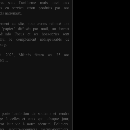
ures sous l'uniforme mais aussi aux
els en service et/ou produits par nos
els nationaux.
èlement au site, nous avons relancé une
 "papier" diffusée par mail, au format
ilinfo Focus et ses hors-séries sont
d'hui le complément indispensable de
.org.
 2023, Milinfo fêtera ses 25 ans
nce...
 porte l'ambition de soutenir et rendre
e à celles et ceux qui, chaque jour,
ent leur vie à notre sécurité. Policiers,
es, sapeurs-pompiers, marins-pompiers,