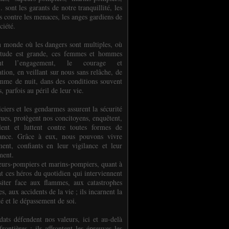
.. sont les garants de notre tranquillité, les
s contre les menaces, les anges gardiens de
ciété.
 monde où les dangers sont multiples, où
titude est grande, ces femmes et hommes
nent l’engagement, le courage et
tion, en veillant sur nous sans relâche, de
mme de nuit, dans des conditions souvent
es, parfois au péril de leur vie.
ciers et les gendarmes assurent la sécurité
rues, protègent nos concitoyens, enquêtent,
llent et luttent contre toutes formes de
uance. Grâce à eux, nous pouvons vivre
ment, confiants en leur vigilance et leur
ment.
eurs-pompiers et marins-pompiers, quant à
nt ces héros du quotidien qui interviennent
siter face aux flammes, aux catastrophes
es, aux accidents de la vie ; ils incarnent la
té et le dépassement de soi.
dats défendent nos valeurs, ici et au-delà
rontières ; ils affrontent les épreuves les