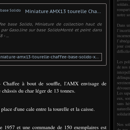
soldats.
rempart
Miniature AMX13 tourelle Chaffee base Solido
notre so
fee base Solido, Miniature de collection haut de
Dans un
par Gaso.line sur base SolidoMonté et peint dans
l’incer
incar
- ...
l’abnéga
jour co
difficil
https://www.promodels.eu/miniature-amx13-tourelle-chaffee-base-solido-xml-253_482-3728.html
Les poli
de nos 
interpe
délinq
sereine
 Chaffee à bout de souffle, l'AMX envisage de
dévoue
 châssis du char léger de 13 tonnes.
Les sap
eux, so
sans hé
place d'une cale entre la tourelle et la caisse.
naturell
solidari
Nos sol
r de 1957 et une commande de 150 exemplaires est
de nos f