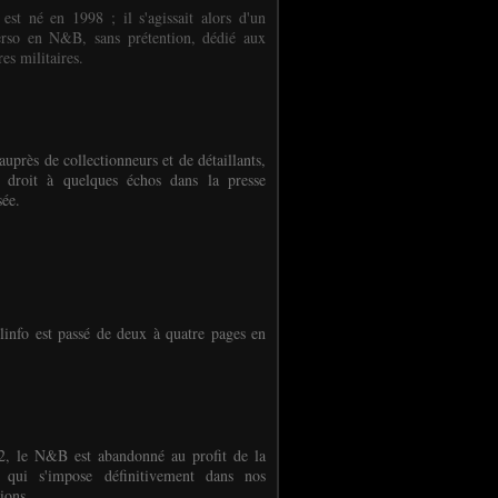
 est né en 1998 ; il s'agissait alors d'un
erso en N&B, sans prétention, dédié aux
es militaires.
auprès de collectionneurs et de détaillants,
 droit à quelques échos dans la presse
sée.
linfo est passé de deux à quatre pages en
, le N&B est abandonné au profit de la
r qui s'impose définitivement dans nos
ions.