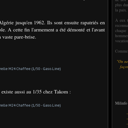
plus dur
la paix.
À eux t
lgérie jusqu'en 1962. Ils sont ensuite rapatriés en
reconn
le. A cette fin l'armement a été démonté et l'avant
chaque
hommes,
n vaste pare-brise.
vocatio
Comme l
"On ne
façon
existe aussi au 1/35 chez Takom :
Milinfo 