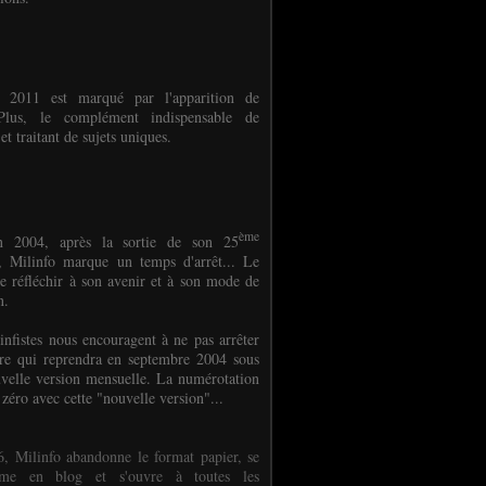
e 2011 est marqué par l'apparition de
oPlus, le complément indispensable de
et traitant de sujets uniques.
ème
n 2004, après la sortie de son 25
 Milinfo marque un temps d'arrêt... Le
e réfléchir à son avenir et à son mode de
on.
infistes nous encouragent à ne pas arrêter
ure qui reprendra en septembre 2004 sous
velle version mensuelle. La numérotation
 zéro avec cette "nouvelle version"...
, Milinfo abandonne le format papier, se
orme en blog et s'ouvre à toutes les