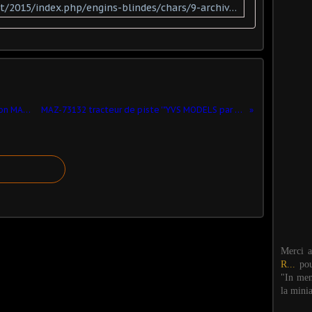
https://www.chars-francais.net/2015/index.php/engins-blindes/chars/9-archives/de-1945-1990/1255-1960-amx-13-chaffee
Missile balistique russe R-29 sur camion MAZ-573 (1/43 - par Kamal)
MAZ-73132 tracteur de piste '"YVS MODELS par VOLK" - 1/43 - par hervé C.
Merci 
R...
po
"In mem
la mini