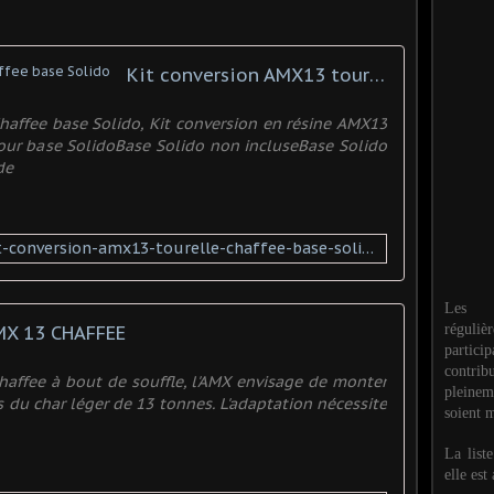
Kit conversion AMX13 tourelle Chaffee base Solido
haffee base Solido, Kit conversion en résine AMX13
pour base SolidoBase Solido non incluseBase Solido
de
https://www.promodels.eu/kit-conversion-amx13-tourelle-chaffee-base-solido-xml-352_361_383-3710.html
Les M
réguli
MX 13 CHAFFEE
partic
contri
haffee à bout de souffle, l'AMX envisage de monter
pleinem
s du char léger de 13 tonnes. L'adaptation nécessite
soient m
La list
elle est