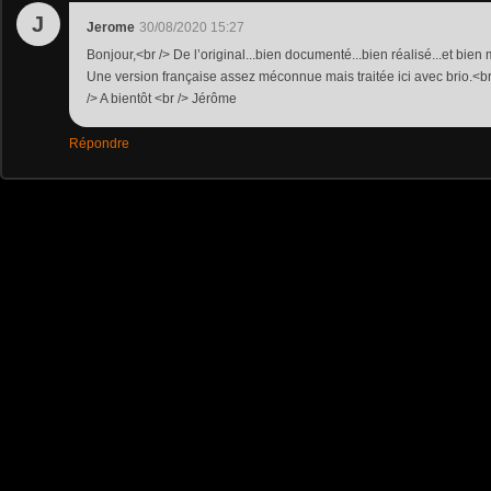
J
Jerome
30/08/2020 15:27
Bonjour,<br /> De l’original...bien documenté...bien réalisé...et bien
Une version française assez méconnue mais traitée ici avec brio.<
/> A bientôt <br /> Jérôme
Répondre