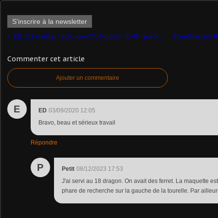
S'inscrire à la newsletter
ZIL 131 shelter technique (To Models - 1/43 - par Hervé C.)
Commenter cet article
Ajouter un commentaire
E
ED
03/09/2020 12:05
Bravo, beau et sérieux travail
Répondre
P
Petit
08/12/2023 17:53
J'ai servi au 18 dragon. On avait des ferret. La maquette es
phare de recherche sur la gauche de la tourelle. Par ailleu