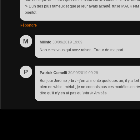
une boutique de Leeds qui commercialisait des modèles en white meta
/> L’un des plus fameux et que je leur avais acheté, fut le MACK NM 
bientôt
Répondre
M
Milinfo
30/09/2019 19:09
Non c’est vous qui avez raison. Erreur de ma part...
P
Patrick Comelli
30/09/2019 09:29
Bonjour Jérôme ,<br /> j'en ai monté quelques un, il y a fort
bien en white -métal , je ne connais pas ces modèles en rés
dire qu'il n'y en ai pas eu )<br /> Amitiés