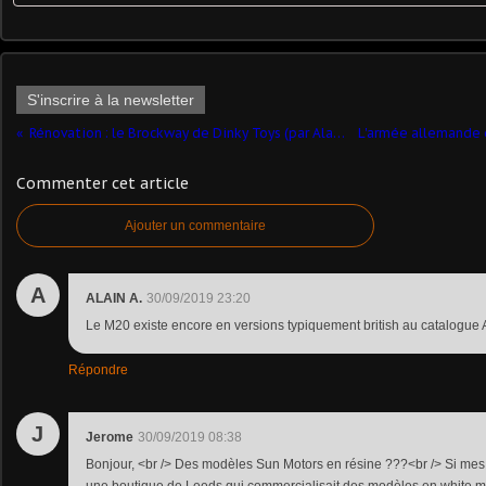
S'inscrire à la newsletter
Rénovation : le Brockway de Dinky Toys (par Alain Pierre)
Commenter cet article
Ajouter un commentaire
A
ALAIN A.
30/09/2019 23:20
Le M20 existe encore en versions typiquement british au catalogue
Répondre
J
Jerome
30/09/2019 08:38
Bonjour, <br /> Des modèles Sun Motors en résine ???<br /> Si mes 