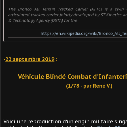
The Bronco All Terrain Tracked Carrier (ATTC) is a twin 
articulated tracked carrier jointly developed by ST Kinetics 
& Technology Agency (DSTA) for the
https://en.wikipedia.org/wiki/Bronco_All_Te
-
22 septembre 2019
:
Véhicule Blindé Combat d'Infanteri
(1/78 - par René V.)
Voici une reproduction d'un engin militaire sing