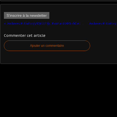
S'inscrire à la newsletter
Archives Milinfo (3/09/2/19) : Panhard AML-60 et 90 (1/32 - Publi-Pyrénées - par René Valette)
Commenter cet article
Ajouter un commentaire